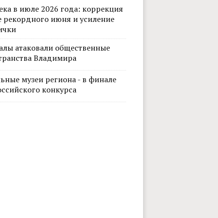
ека в июле 2026 года: коррекция
е рекордного июня и усиление
ички
алы атаковали общественные
транства Владимира
ьные музеи региона - в финале
оссийского конкурса