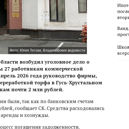
Ипот
посл
втор
Ванд
прос
Школ
Фото: Юлия Титова. Владимирские ведомости
всер
бласти возбудил уголовное дело о
ы 27 работникам коммерческой
апрель 2026 года руководство фирмы,
реработкой торфа в Гусь-Хрустальном
кам почти 2 млн рублей.
ии были, так как по банковским счетам
блей, сообщает СК. Средства расходовались
ту аренды и хознужды.
роцесс погашения задолженности.