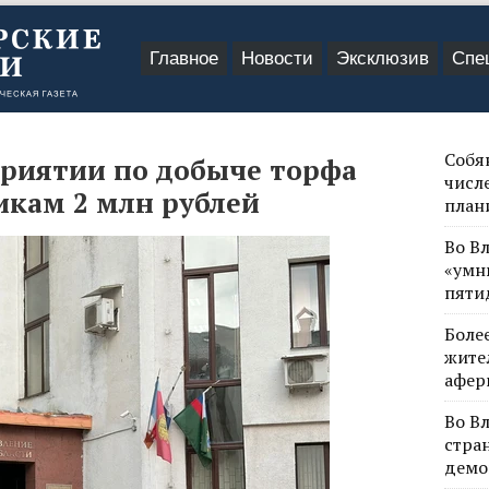
Главное
Новости
Эксклюзив
Спе
Собя
приятии по добыче торфа
числе
икам 2 млн рублей
план
Во В
«умн
пяти
Боле
жите
афер
Во В
стра
демо