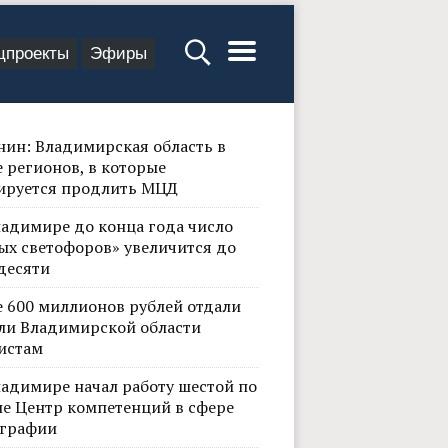
цпроекты
Эфиры
нин: Владимирская область в
 регионов, в которые
ируется продлить МЦД
ладимире до конца года число
ых светофоров» увеличится до
десяти
е 600 миллионов рублей отдали
ли Владимирской области
истам
ладимире начал работу шестой по
не Центр компетенций в сфере
графии