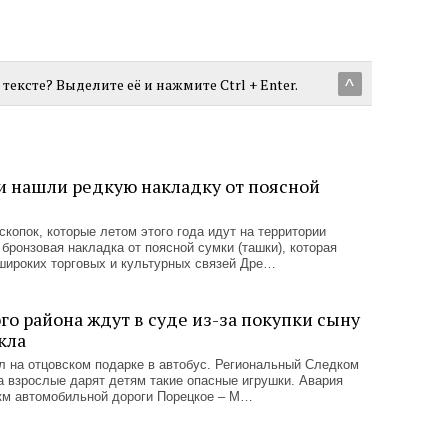
тексте? Выделите её и нажмите Ctrl + Enter.
^
и нашли редкую накладку от поясной
скопок, которые летом этого года идут на территории
бронзовая накладка от поясной сумки (ташки), которая
широких торговых и культурных связей Дре…
о района ждут в суде из-за покупки сыну
кла
л на отцовском подарке в автобус. Региональный Следком
да взрослые дарят детям такие опасные игрушки. Авария
 км автомобильной дороги Порецкое – М…