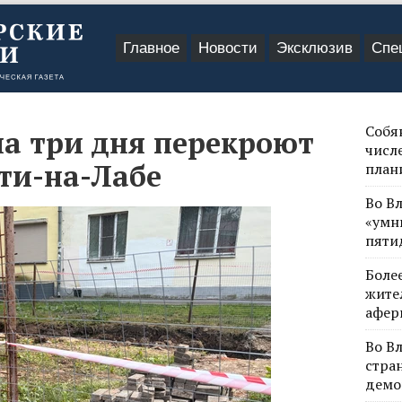
Главное
Новости
Эксклюзив
Спе
Собя
а три дня перекроют
числе
ти-на-Лабе
план
Во В
«умн
пяти
Боле
жите
афер
Во В
стра
демо