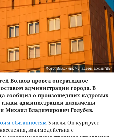
Фото: Владимир Чучадеев, архив "ВВ"
гей Волков провел оперативное
оставом администрации города. В
ода сообщил о произошедших кадровых
и главы администрации назначены
 и Михаил Владимирович Голубев.
воим обязанностям
3 июля. Он курирует
аселения, взаимодействия с