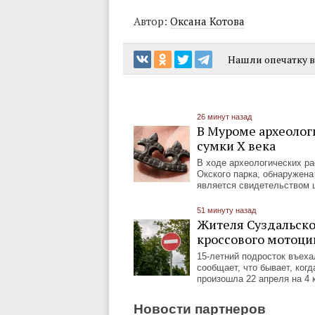
Автор:
Оксана Котова
Нашли опечатку в 
26 минут назад
В Муроме археолог
сумки X века
В ходе археологических ра
Окского парка, обнаружена 
является свидетельством 
51 минуту назад
Жителя Суздальског
кроссового мотоци
15-летний подросток въеха
сообщает, что бывает, ког
произошла 22 апреля на 4
Новости партнеров