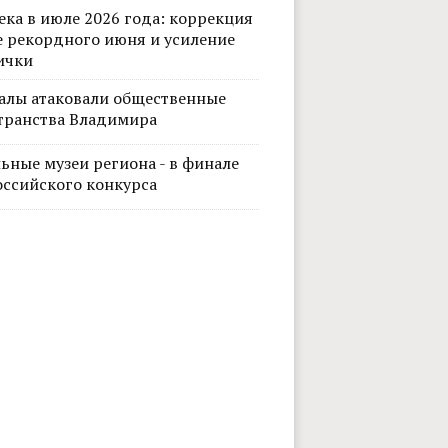
ека в июле 2026 года: коррекция
е рекордного июня и усиление
ички
алы атаковали общественные
транства Владимира
ьные музеи региона - в финале
оссийского конкурса