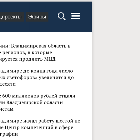
цпроекты
Эфиры
нин: Владимирская область в
 регионов, в которые
ируется продлить МЦД
ладимире до конца года число
ых светофоров» увеличится до
десяти
е 600 миллионов рублей отдали
ли Владимирской области
истам
ладимире начал работу шестой по
не Центр компетенций в сфере
графии