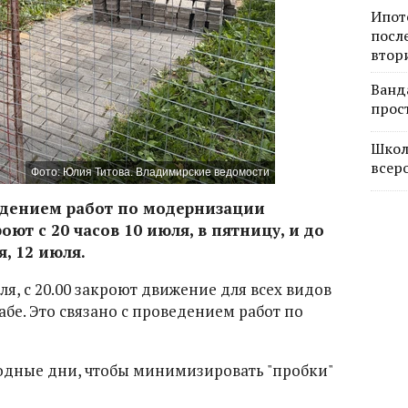
Ипот
посл
втор
Ванд
прос
Школ
всер
Фото: Юлия Титова. Владимирские ведомости
едением работ по модернизации
оют с 20 часов 10 июля, в пятницу, и до
, 12 июля.
я, с 20.00 закроют движение для всех видов
абе. Это связано с проведением работ по
одные дни, чтобы минимизировать "пробки"