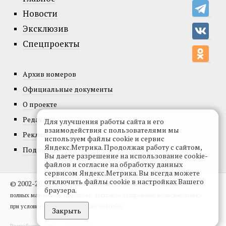
Новости
Эксклюзив
Спецпроекты
Архив номеров
Официальные документы
О проекте
Редакция
Для улучшения работы сайта и его
взаимодействия с пользователями мы
Реклама
используем файлы cookie и сервис
Яндекс.Метрика. Продолжая работу с сайтом,
Подписка
Вы даете разрешение на использование cookie-
файлов и согласие на обработку данных
сервисом Яндекс.Метрика. Вы всегда можете
отключить файлы cookie в настройках Вашего
© 2002-2026, Все права защищены.
Копирование и использование
браузера.
полных материалов запрещено, частичное цитирование возможно только
при условии гиперссылки на сайт vedom.ru.
Закрыть
Разработка сайта:
levmorozov