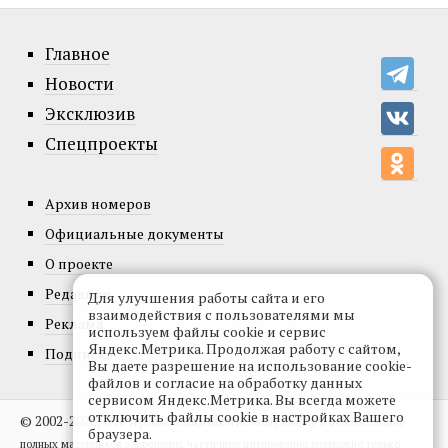
Главное
Новости
Эксклюзив
Спецпроекты
Архив номеров
Официальные документы
О проекте
Редакция
Для улучшения работы сайта и его
взаимодействия с пользователями мы
Реклама
используем файлы cookie и сервис
Яндекс.Метрика. Продолжая работу с сайтом,
Подписка
Вы даете разрешение на использование cookie-
файлов и согласие на обработку данных
сервисом Яндекс.Метрика. Вы всегда можете
отключить файлы cookie в настройках Вашего
© 2002-2026, Все права защищены.
Копирование и использование
браузера.
полных материалов запрещено, частичное цитирование возможно только