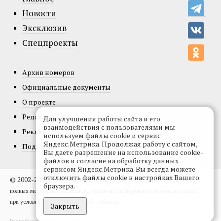
Новости
Эксклюзив
Спецпроекты
Архив номеров
Официальные документы
О проекте
Редакция
Для улучшения работы сайта и его
взаимодействия с пользователями мы
Реклама
используем файлы cookie и сервис
Яндекс.Метрика. Продолжая работу с сайтом,
Подписка
Вы даете разрешение на использование cookie-
файлов и согласие на обработку данных
сервисом Яндекс.Метрика. Вы всегда можете
отключить файлы cookie в настройках Вашего
© 2002-2026, Все права защищены.
Копирование и использование
браузера.
полных материалов запрещено, частичное цитирование возможно только
при условии гиперссылки на сайт vedom.ru.
Закрыть
Разработка сайта:
levmorozov