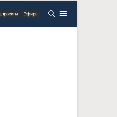
цпроекты
Эфиры