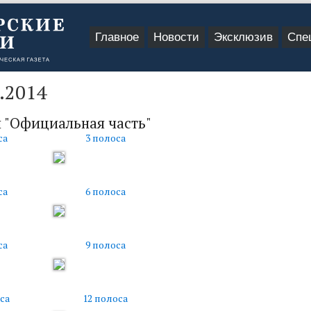
Главное
Новости
Эксклюзив
Спе
.2014
 "Официальная часть"
са
3 полоса
са
6 полоса
са
9 полоса
са
12 полоса