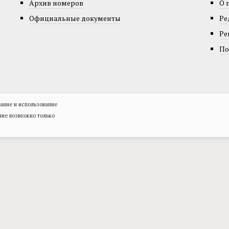
Архив номеров
О 
Официальные документы
Ре
Ре
По
ание и использование
ние возможно только