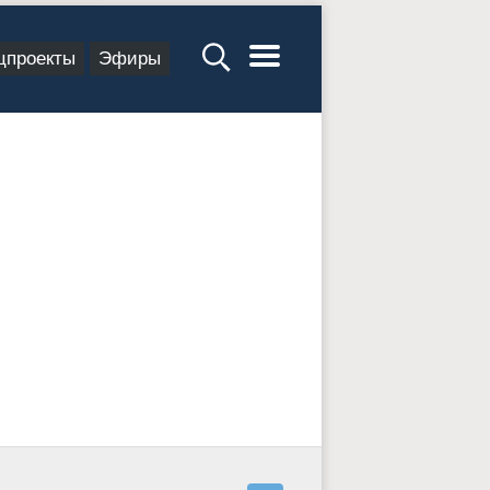
цпроекты
Эфиры