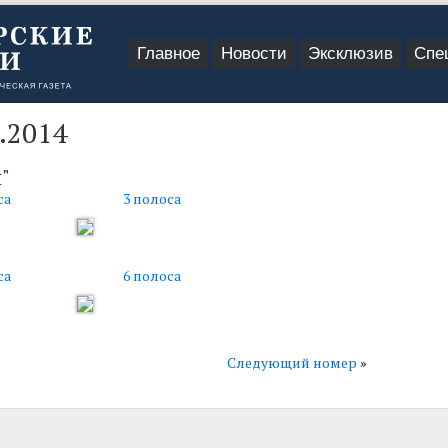
Главное
Новости
Эксклюзив
Спе
.2014
"
са
3 полоса
са
6 полоса
Следующий номер
»