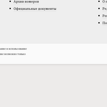
Архив номеров
О 
Официальные документы
Ре
Ре
По
ание и использование
ние возможно только