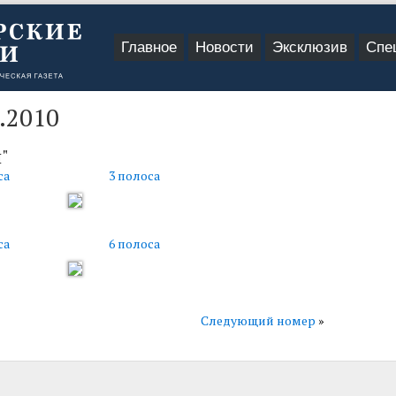
Главное
Новости
Эксклюзив
Спе
.2010
"
са
3 полоса
са
6 полоса
Следующий номер
»