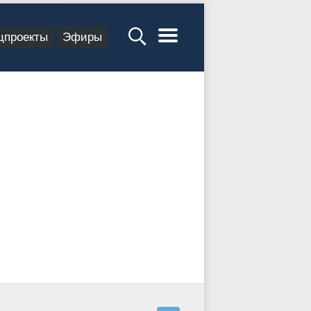
цпроекты
Эфиры