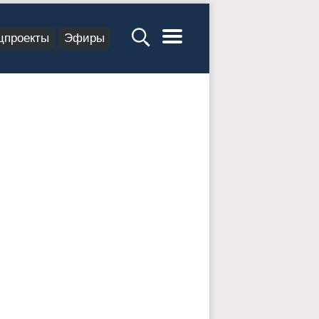
цпроекты
Эфиры