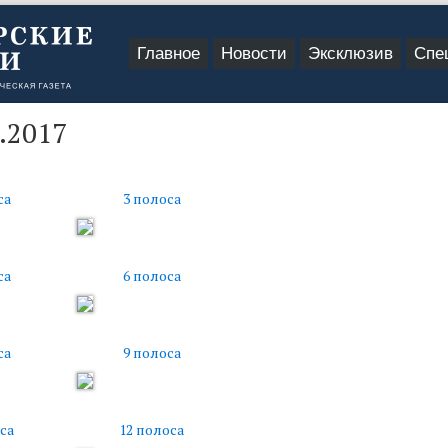
Главное
Новости
Эксклюзив
Спе
.2017
са
3 полоса
са
6 полоса
са
9 полоса
са
12 полоса