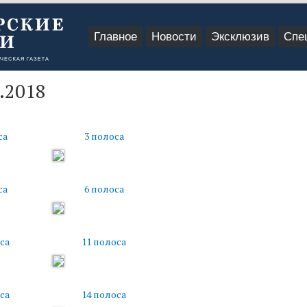
Главное
Новости
Эксклюзив
Спе
.2018
са
3 полоса
са
6 полоса
са
11 полоса
са
14 полоса