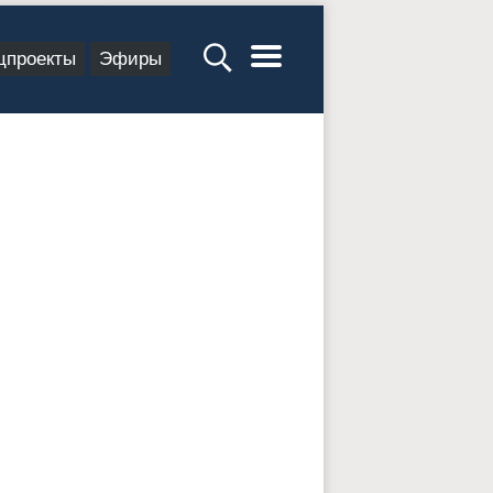
цпроекты
Эфиры