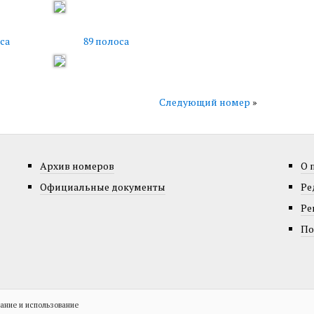
са
89 полоса
Следующий номер
»
Архив номеров
О 
Официальные документы
Ре
Ре
По
ание и использование