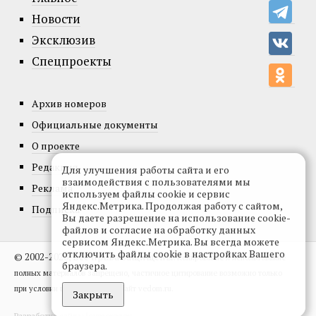
Новости
Эксклюзив
Спецпроекты
Архив номеров
Официальные документы
О проекте
Редакция
Для улучшения работы сайта и его
взаимодействия с пользователями мы
Реклама
используем файлы cookie и сервис
Яндекс.Метрика. Продолжая работу с сайтом,
Подписка
Вы даете разрешение на использование cookie-
файлов и согласие на обработку данных
сервисом Яндекс.Метрика. Вы всегда можете
отключить файлы cookie в настройках Вашего
© 2002-2026, Все права защищены.
Копирование и использование
браузера.
полных материалов запрещено, частичное цитирование возможно только
при условии гиперссылки на сайт vedom.ru.
Закрыть
Разработка сайта:
levmorozov