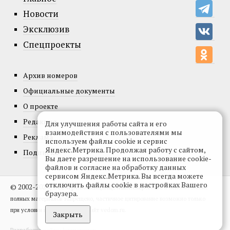
Новости
Эксклюзив
Спецпроекты
Архив номеров
Официальные документы
О проекте
Редакция
Для улучшения работы сайта и его
взаимодействия с пользователями мы
Реклама
используем файлы cookie и сервис
Яндекс.Метрика. Продолжая работу с сайтом,
Подписка
Вы даете разрешение на использование cookie-
файлов и согласие на обработку данных
сервисом Яндекс.Метрика. Вы всегда можете
отключить файлы cookie в настройках Вашего
© 2002-2026, Все права защищены.
Копирование и использование
браузера.
полных материалов запрещено, частичное цитирование возможно только
при условии гиперссылки на сайт vedom.ru.
Закрыть
Разработка сайта:
levmorozov