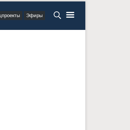
цпроекты
Эфиры