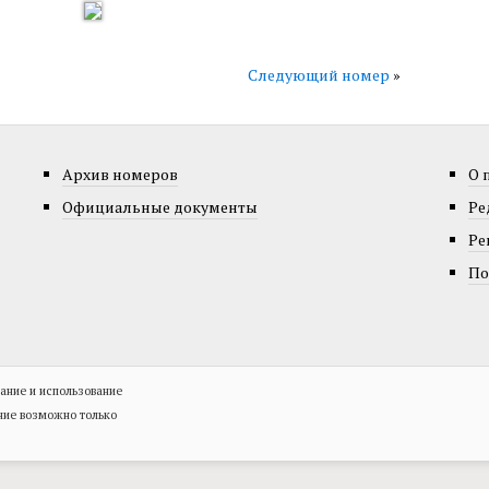
Следующий номер
»
Архив номеров
О 
Официальные документы
Ре
Ре
По
ание и использование
ние возможно только