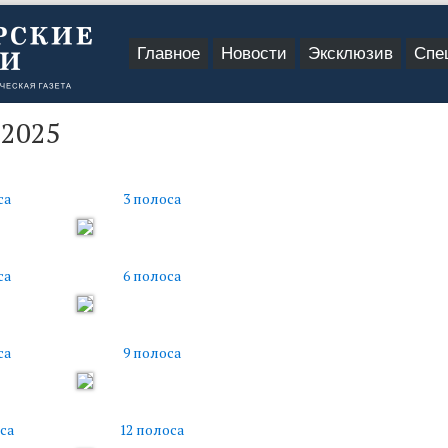
Главное
Новости
Эксклюзив
Спе
.2025
са
3 полоса
са
6 полоса
са
9 полоса
са
12 полоса