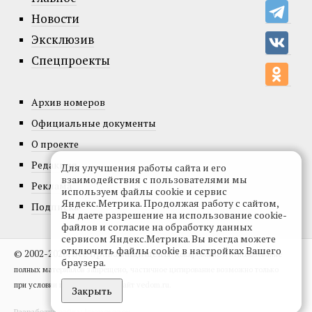
Новости
Эксклюзив
Спецпроекты
Архив номеров
Официальные документы
О проекте
Редакция
Для улучшения работы сайта и его
взаимодействия с пользователями мы
Реклама
используем файлы cookie и сервис
Яндекс.Метрика. Продолжая работу с сайтом,
Подписка
Вы даете разрешение на использование cookie-
файлов и согласие на обработку данных
сервисом Яндекс.Метрика. Вы всегда можете
отключить файлы cookie в настройках Вашего
© 2002-2026, Все права защищены.
Копирование и использование
браузера.
полных материалов запрещено, частичное цитирование возможно только
при условии гиперссылки на сайт vedom.ru.
Закрыть
Разработка сайта:
levmorozov