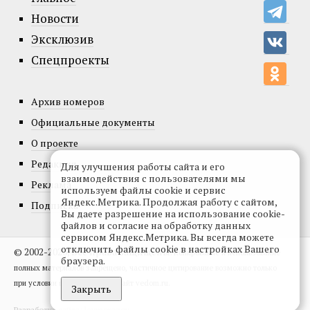
Новости
Эксклюзив
Спецпроекты
Архив номеров
Официальные документы
О проекте
Редакция
Для улучшения работы сайта и его
взаимодействия с пользователями мы
Реклама
используем файлы cookie и сервис
Яндекс.Метрика. Продолжая работу с сайтом,
Подписка
Вы даете разрешение на использование cookie-
файлов и согласие на обработку данных
сервисом Яндекс.Метрика. Вы всегда можете
отключить файлы cookie в настройках Вашего
© 2002-2026, Все права защищены.
Копирование и использование
браузера.
полных материалов запрещено, частичное цитирование возможно только
при условии гиперссылки на сайт vedom.ru.
Закрыть
Разработка сайта:
levmorozov