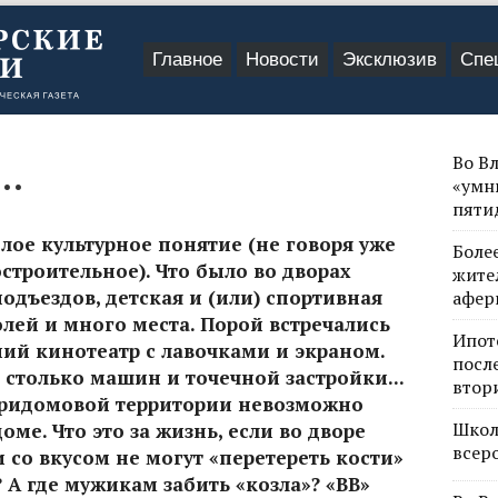
Главное
Новости
Эксклюзив
Спе
Во В
..
«умн
пяти
елое культурное понятие (не говоря уже
Боле
остроительное). Что было во дворах
жите
одъездов, детская и (или) спортивная
афер
лей и много места. Порой встречались
Ипот
ний кинотеатр с лавочками и экраном.
посл
 столько машин и точечной застройки...
втор
придомовой территории невозможно
Школ
ме. Что это за жизнь, если во дворе
всер
 со вкусом не могут «перетереть кости»
А где мужикам забить «козла»? «ВВ»