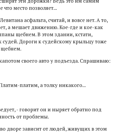
асширят эти дорожки? Ведь это им самим
 что место позволяет...
евитана асфальта, считай, и вовсе нет. А то,
ает, а мешает движению. Кое-где и кое-как
паны щебнем. В этом здании, кстати,
х судей. Дороги к судейскому крыльцу тоже
е щебнем.
капотом своего авто у подъезда. Спрашиваю:
- Платим-платим, а толку никакого...
ведует, - говорит он и ныряет обратно под
нность от проблемы.
е во дворе зависит от людей, живущих в этом