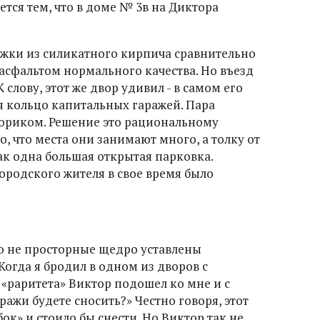
ется тем, что в доме № 3в на Диктора
тажки из силикатного кирпича сравнительно
асфальтом нормального качества. Но въезд
 слову, этот же двор удивил - в самом его
 кольцо капитальных гаражей. Пара
вориком. Решение это рациональному
, что места они занимают много, а толку от
так одна большая открытая парковка.
ородского жителя в свое время было
го не просторные щедро уставлены
огда я бродил в одном из дворов с
 «раритета» Виктор подошел ко мне и с
аражи будете сносить?» Честно говоря, этот
к» и стоило бы снести. Но Виктор так не