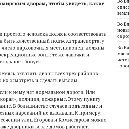
Во В
имирским дворам, чтобы увидеть, какие
спис
земл
Во В
новы
простого человека должен соответствовать
сиро
н быть качественный подъезд транспорта, у
 число парковочных мест, наконец, должны
Во В
масш
рекреационные зоны: те же лавочки и
исто
стальное - бонусы.
горо
ремясь охватить дворы всех трех районов
 их осмотреть и сделать выводы.
сли к нему нет нормальной дороги. Или
скорая», полиция, пожарные. Этому пункту
ние. В большинстве случаев подъездные и
езных нареканий не вызывали. К примеру,
ресечении улиц Егорова и Комиссарова можно
Даже дворники возле домов работают.