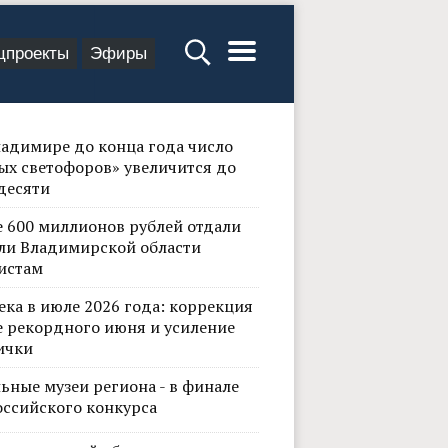
цпроекты
Эфиры
ладимире до конца года число
ых светофоров» увеличится до
десяти
е 600 миллионов рублей отдали
ли Владимирской области
истам
ека в июле 2026 года: коррекция
е рекордного июня и усиление
ички
ьные музеи региона - в финале
оссийского конкурса