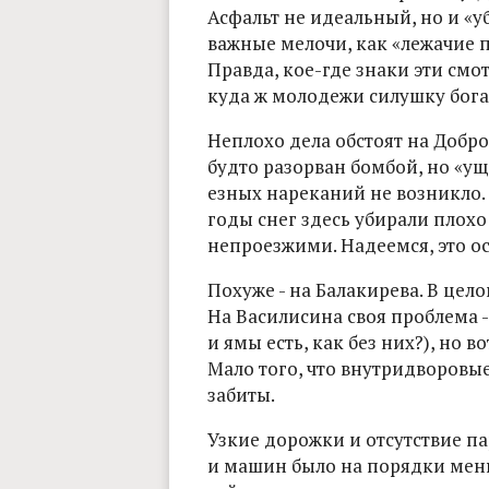
Асфальт не идеальный, но и «у
важные мелочи, как «лежачие 
Правда, кое-где знаки эти смо
куда ж молодежи силушку бога
Неплохо дела обстоят на Добро
будто разорван бомбой, но «ущ
езных нареканий не возникло.
годы снег здесь убирали плох
непроезжими. Надеемся, это ос
Похуже - на Балакирева. В цело
На Василисина своя проблема 
и ямы есть, как без них?), но
Мало того, что внутридворовые
забиты.
Узкие дорожки и отсутствие па
и машин было на порядки мень