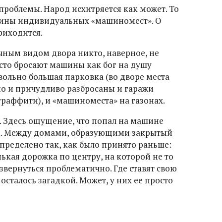
проблемы. Народ исхитряется как может. То
ешины индивидуальных «машиномест». О
риходится.
чным видом двора никто, наверное, не
осто бросают машины как бог на душу
вольно большая парковка (во дворе места
но и причудливо разбросаны и гаражи
граффити), и «машиноместа» на газонах.
. Здесь ощущение, что попал на машине
м. Между домами, образующими закрытый
аспределено так, как было принято раньше:
ькая дорожка по центру, на которой не то
азвернуться проблематично. Где ставят свою
осталось загадкой. Может, у них ее просто