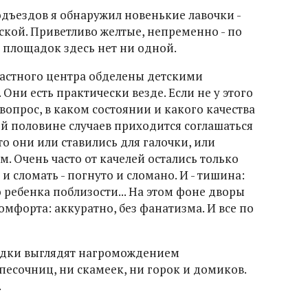
подъездов я обнаружил новенькие лавочки -
ской. Приветливо желтые, непременно - по
х площадок здесь нет ни одной.
бластного центра обделены детскими
Они есть практически везде. Если не у этого
 вопрос, в каком состоянии и какого качества
ой половине случаев приходится соглашаться
о они или ставились для галочки, или
м. Очень часто от качелей остались только
 и сломать - погнуто и сломано. И - тишина:
о ребенка поблизости... На этом фоне дворы
омфорта: аккуратно, без фанатизма. И все по
щадки выглядят нагромождением
песочниц, ни скамеек, ни горок и домиков.
.