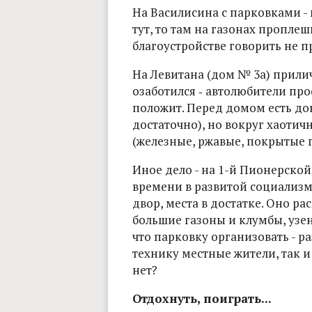
На Василисина с парковками - 
тут, то там на газонах пропл
благоустройстве говорить не п
На Левитана (дом № 3а) прили
озаботился ‑ автолюбители пр
положит. Перед домом есть до
достаточно), но вокруг хаотич
(железные, ржавые, покрытые 
Иное дело - на 1-й Пионерской
времени в развитой социализ
двор, места в достатке. Оно р
большие газоны и клумбы, узен
что парковку организовать - р
технику местные жители, так и 
нет?
Отдохнуть, поиграть...