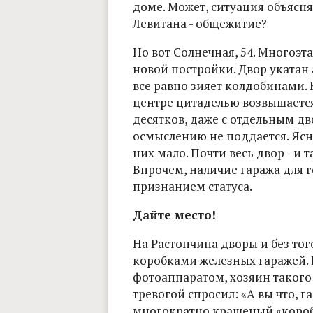
доме. Может, ситуация объясня
Левитана - общежитие?
Но вот Солнечная, 54. Многоэ
новой постройки. Двор укатан 
все равно зияет колдобинами. К
центре цитаделью возвышается
десятков, даже с отдельным д
осмыслению не поддается. Ясно
них мало. Почти весь двор - и 
Впрочем, наличие гаража для г
признанием статуса.
Дайте место!
На Растопчина дворы и без то
коробками железных гаражей. К
фотоаппаратом, хозяин такого
тревогой спросил: «А вы что, г
многократно крашеный «коробо