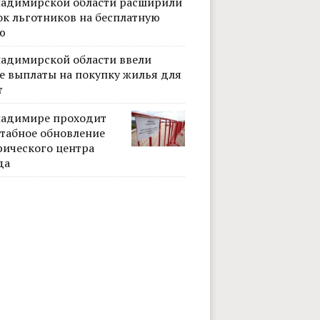
ладимирской области расширили
ок льготников на бесплатную
ю
ладимирской области ввели
е выплаты на покупку жилья для
т
ладимире проходит
табное обновление
рического центра
да