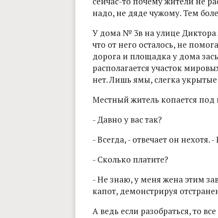
сейчас-то почему жители не р
надо, не дяде чужому. Тем более
У дома № 3в на улице Диктора Л
что от него осталось, не помог
дорога и площадка у дома засы
располагается участок мировы
нет. Лишь ямы, слегка укрыты
Местный житель копается под 
- Давно у вас так?
- Всегда, - отвечает он нехотя. 
- Сколько платите?
- Не знаю, у меня жена этим за
капот, демонстрируя отстране
А ведь если разобраться, то вс