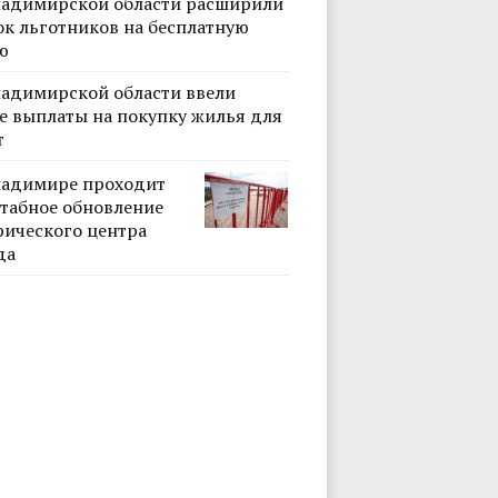
ладимирской области расширили
ок льготников на бесплатную
ю
ладимирской области ввели
е выплаты на покупку жилья для
т
ладимире проходит
табное обновление
рического центра
да