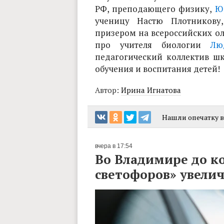
РФ, преподающего физику,
Ю
ученицу Настю Плотникову,
призером на всероссийских о
про учителя биологии
Лю
педагогический коллектив ш
обучения и воспитания детей!
Автор:
Ирина Игнатова
Нашли опечатку в 
вчера в 17:54
Во Владимире до к
светофоров» увелич