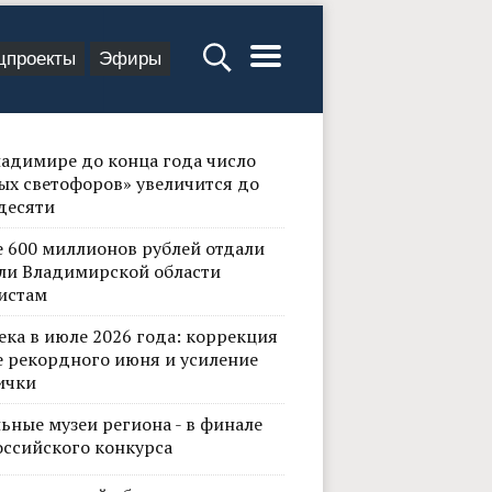
цпроекты
Эфиры
ладимире до конца года число
ых светофоров» увеличится до
десяти
е 600 миллионов рублей отдали
ли Владимирской области
истам
ека в июле 2026 года: коррекция
е рекордного июня и усиление
ички
ьные музеи региона - в финале
оссийского конкурса