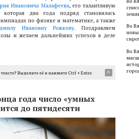
Во В
рия Ивановича Малафеева
, его талантливую
спис
 которая два года подряд становилась
земл
лимпиадах по физике и математике, а также
Во В
дмилу Ивановну Рожкову
.
Поздравляем
новы
колы и желаем дальнейших успехов в деле
сиро
Во В
масш
исто
горо
тексте? Выделите её и нажмите Ctrl + Enter.
^
онца года число «умных
ится до пятидесяти