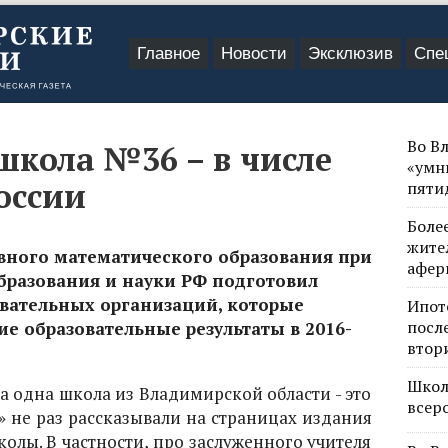
Главное
Новости
Эксклюзив
Спе
Во В
кола №36 – в числе
«умн
оссии
пяти
Боле
жите
ного математического образования при
афер
бразования и науки РФ подготовил
овательных организаций, которые
Ипот
посл
е образовательные результаты в 2016-
втор
Школ
ла одна школа из Владимирской области - это
всер
» не раз рассказывали на страницах издания
колы. В частности, про заслуженного учителя