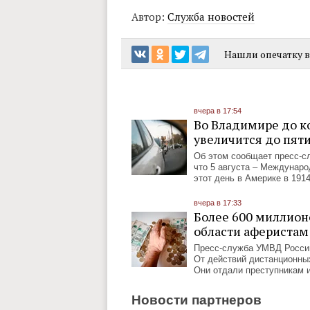
Автор:
Служба новостей
Нашли опечатку в 
вчера в 17:54
Во Владимире до к
увеличится до пят
Об этом сообщает пресс-с
что 5 августа – Междунар
этот день в Америке в 191
вчера в 17:33
Более 600 миллион
области аферистам
Пресс-служба УМВД России
От действий дистанционны
Они отдали преступникам 
Новости партнеров