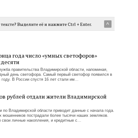
тексте? Выделите её и нажмите Ctrl + Enter.
^
онца года число «умных светофоров»
идесяти
лужба правительства Владимирской области, напоминая,
одный день светофора. Самый первый светофор появился в
4 году. В России спустя 16 лет стали им…
ов рублей отдали жители Владимирской
 по Владимирской области приводит данные с начала года.
х мошенников пострадали более тысячи наших земляков.
и свои личные накопления, и кредитные с…