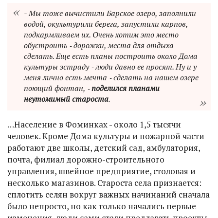
- Мы тоже вычистили Барское озеро, заполнили
водой, окультурили берега, запустили карпов,
подкармливаем их. Очень хотим это место
обустроить ‑ дорожки, места для отдыха
сделать. Еще есть планы построить около Дома
культуры эстраду ‑ люди давно ее просят. Ну и у
меня лично есть мечта ‑ сделать на нашем озере
поющий фонтан, ‑
поделился планами
неутомимый староста
.
…Население в Фоминках - около 1,5 тысячи
человек. Кроме Дома культуры и пожарной части
работают две школы, детский сад, амбулатория,
почта, филиал дорожно-строительного
управления, швейное предприятие, столовая и
несколько магазинов. Староста села признается:
сплотить селян вокруг важных начинаний сначала
было непросто, но как только начались первые
изменения, люди сами стали предлагать проекты.