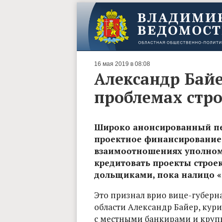
16 мая 2019 в 08:08
Александр Байе
проблемах стр
Широко анонсированный пер
проектное финансирование в
взаимоотношениях уполном
кредитовать проекты строек
дольщиками, пока налицо «
Это признал врио вице-губер
области Александр Байер, кури
с местными банкирами и кру