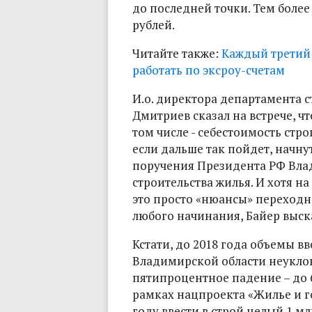
до последней точки. Тем более
рублей.
Читайте также:
Каждый третий 
работать по эксроу-счетам
И.о. директора департамента 
Дмитриев сказал на встрече, чт
том числе - себестоимость стро
если дальше так пойдет, начн
поручения Президента РФ Вла
строительства жилья. И хотя на
это просто «нюансы» переходно
любого начинания, Байер выска
Кстати, до 2018 года объемы в
Владимирской области неуклон
пятипроцентное падение – до 6
рамках нацпроекта «Жилье и г
году ввести в строй целый 1 м