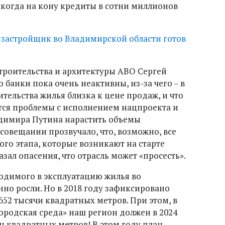
 когда на кону кредиты в сотни миллионов
застройщик во Владимирской области готов
строительства и архитектуры АВО Сергей
о банки пока очень неактивны, из-за чего – в
ительства жилья близка к цене продаж, и что
утся проблемы с исполнением нацпроекта и
димира Путина нарастить объемы
 совещании прозвучало, что, возможно, все
го этапа, которые возникают на старте
зал опасения, что отрасль может «просесть».
водимого в эксплуатацию жилья во
но росли. Но в 2018 году зафиксировано
52 тысячи квадратных метров. При этом, в
ородская среда» наш регион должен в 2024
лн квадратных метров! В этом году план