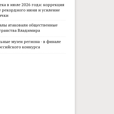
ека в июле 2026 года: коррекция
е рекордного июня и усиление
ички
алы атаковали общественные
транства Владимира
ьные музеи региона - в финале
оссийского конкурса