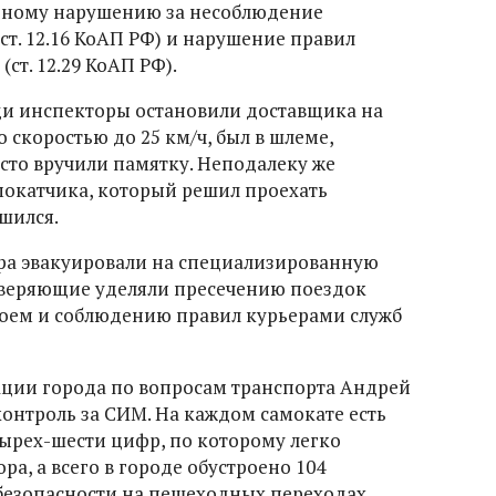
о одному нарушению за несоблюдение
т. 12.16 КоАП РФ) и нарушение правил
т. 12.29 КоАП РФ).
ди инспекторы остановили доставщика на
 скоростью до 25 км/ч, был в шлеме,
сто вручили памятку. Неподалеку же
мокатчика, который решил проехать
шился.
ра эвакуировали на специализированную
оверяющие уделяли пресечению поездок
воем и соблюдению правил курьерами служб
ации города по вопросам транспорта Андрей
контроль за СИМ. На каждом самокате есть
ырех-шести цифр, по которому легко
, а всего в городе обустроено 104
безопасности на пешеходных переходах