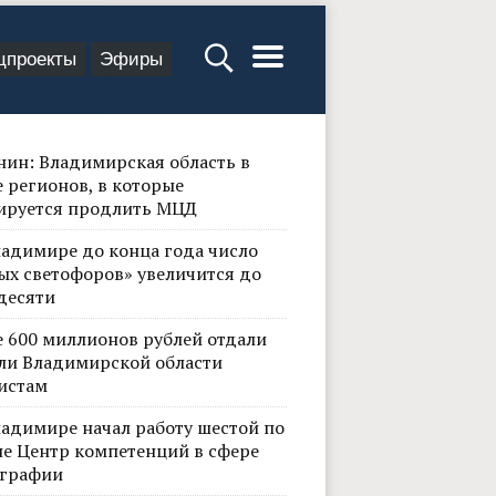
цпроекты
Эфиры
нин: Владимирская область в
 регионов, в которые
ируется продлить МЦД
ладимире до конца года число
ых светофоров» увеличится до
десяти
е 600 миллионов рублей отдали
ли Владимирской области
истам
ладимире начал работу шестой по
не Центр компетенций в сфере
графии