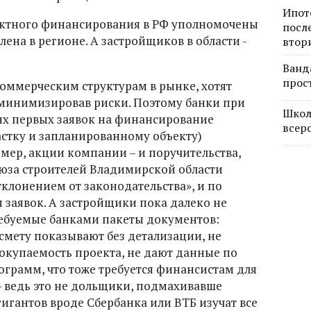
Ипот
оектного финансирования в РФ уполномочены
посл
влена в регионе. А застройщиков в области -
втор
Ванд
прос
коммерческим структурам в рынке, хотят
 минимизировав риски. Поэтому банки при
Школ
х первых заявок на финансирование
всер
астку и запланированному объекту)
мер, акции компании – и поручительства,
юза строителей Владимирской области
тклонением от законодательства», и по
 заявок. А застройщики пока далеко не
ребуемые банками пакеты документов:
 смету показывают без детализации, не
купаемость проекта, не дают данные по
ограмм, что тоже требуется финансистам для
– ведь это не дольщики, подмахивавше
гигантов вроде Сбербанка или ВТБ изучат все