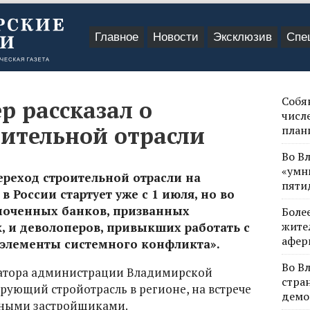
Главное
Новости
Эксклюзив
Спе
Собя
р рассказал о
числе
оительной отрасли
план
Во В
«умн
еход строительной отрасли на
пяти
 России стартует уже с 1 июля, но во
оченных банков, призванных
Боле
жите
, и деволоперов, привыкших работать с
афер
элементы системного конфликта».
Во В
натора администрации Владимирской
стра
рующий стройотрасль в регионе, на встрече
демо
пными застройщиками.