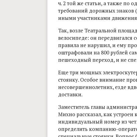
ч. 2 той же статьи, а также п
требований дорожных знаков (с
иными участниками движения (с
Так, возле Театральной площа
велосипеде: он передвигался со
правила не нарушил, и ему про
оштрафовали на 800 рублей са
пешеходный переход, и не спе
Еще три мощных электроскуте
стоянку. Особое внимание пр
несовершеннолетних, езде вд
доставки.
Заместитель главы администр
Михно рассказал, как устроен 
индивидуальный номер из чет
определить компанию-оператора
специальные стоянки. Вопрос 