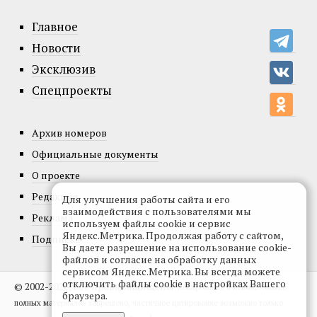
Главное
Новости
Эксклюзив
Спецпроекты
Архив номеров
Официальные документы
О проекте
Редакция
Для улучшения работы сайта и его
взаимодействия с пользователями мы
Реклама
используем файлы cookie и сервис
Яндекс.Метрика. Продолжая работу с сайтом,
Подписка
Вы даете разрешение на использование cookie-
файлов и согласие на обработку данных
сервисом Яндекс.Метрика. Вы всегда можете
отключить файлы cookie в настройках Вашего
© 2002-2026, Все права защищены.
Копирование и использование
браузера.
полных материалов запрещено, частичное цитирование возможно только