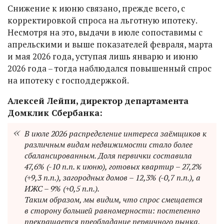
Снижение к июню связано, прежде всего, с
корректировкой спроса на льготную ипотеку.
Несмотря на это, выдачи в июле сопоставимы с
апрельскими и выше показателей февраля, марта
и мая 2026 года, уступая лишь январю и июню
2026 года – тогда наблюдался повышенный спрос
на ипотеку с господдержкой.
Алексей Лейпи, директор департамента
Домклик Сбербанка:
В июле 2026 распределение интереса заёмщиков к
различным видам недвижимости стало более
сбалансированным. Доля первички составила
47,6% (-10 п.п. к июню), готовых квартир – 27,2%
(+9,3 п.п.), загородных домов – 12,3% (-0,7 п.п.), а
ИЖС – 9% (+0,5 п.п.).
Таким образом, мы видим, что спрос смещается
в сторону большей равномерности: постепенно
прекращается преобладание первичного рынка,