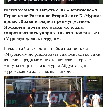
https://vksport.vkvideo.ru/video-221212132_456247850
Гостевой матч 9 августа с ФК «Чертаново» в
Первенстве России во Второй лиге Б «Муром»
провел, больше владея преимуществом.
Москвичи, почти все очень молодые,
сопротивлялись упорно. Так что победа - 2:1 -
«Мурому» далась с трудом.
Начальный отрезок мачта был полностью за
«Муромом», но реализовать удалось только один
из целого ряда моментов. Счет уже в первые
минуты открыл Гаджимурад Абдуллаев, и
муромская команда вышла вперед.