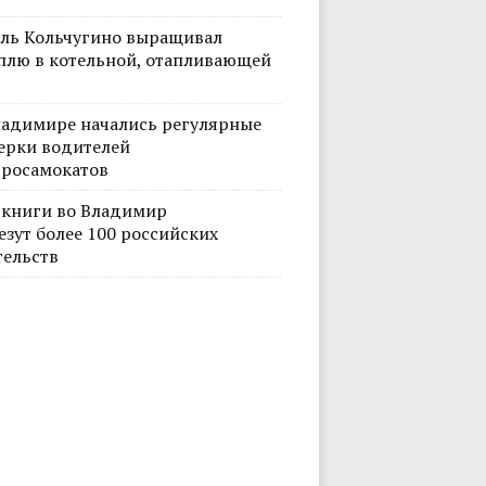
ль Кольчугино выращивал
плю в котельной, отапливающей
ладимире начались регулярные
ерки водителей
тросамокатов
 книги во Владимир
езут более 100 российских
тельств