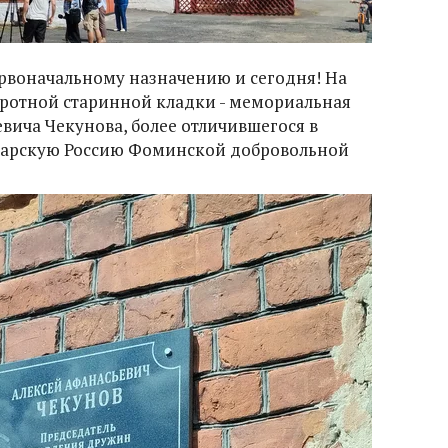
ервоначальному назначению и сегодня! На
бротной старинной кладки - мемориальная
евича Чекунова, более отличившегося в
царскую Россию Фоминской добровольной