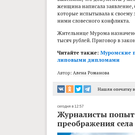
женщина написала заявление, б
которые испытывала к своему
ними словесного конфликта.
Жительнице Мурома назначено 
тысяч рублей. Приговор в зако
Читайте также:
Муромские 
липовыми дипломами
Автор:
Алена Романова
Нашли опечатку в 
сегодня в 12:57
Журналисты попыта
преображения сел