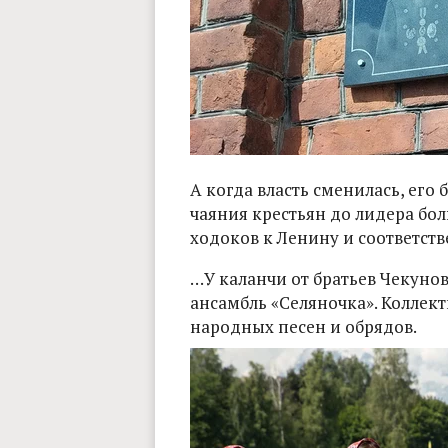
А когда власть сменилась, его
чаяния крестьян до лидера бол
ходоков к Ленину и соответств
…У каланчи от братьев Чекуно
ансамбль «Селяночка». Коллек
народных песен и обрядов.