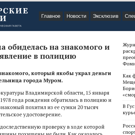
Главное
Новости
Эксклюзив
Спе
Журн
 обиделась на знакомого и
раск
аявление в полицию
прео
Фом
 знакомого, который якобы украл деньги
Как 
ельница города Муром.
Меще
Бори
окуратуры Владимирской области, 15 января
«смо
1978 года рождения обратилась в полицию и
В Гу
 знакомый похитил из ее сумки 20 тысяч
курь
тельское удостоверение.
Росс
доследственную проверку в ходе которой
спор
нщины похищены не были. Как оказалось,