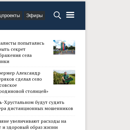
цпроекты
Эфиры
алисты попытались
рыть секрет
бражения села
инки
фермер Александр
ряков сделал село
совское
родиновой столицей»
сь-Хрустальном будут судить
ера дистанционных мошенников
ияне увеличивают расходы на
т и здоровый образ жизни