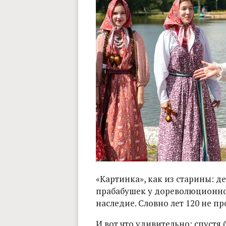
«Картинка», как из старины: 
прабабушек у дореволюционной
наследие. Словно лет 120 не п
И вот что удивительно: спустя 