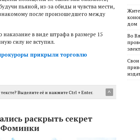
удучи пьяной, из-за обиды и чувства мести,
Жите
 знакомому после произошедшего между
коно
дом
наказание в виде штрафа в размере 15
Во В
нную силу не вступил.
пров
элек
прокуроры прикрыли торговлю
Свои
прив
изда
тексте? Выделите её и нажмите Ctrl + Enter.
^
лись раскрыть секрет
а Фоминки