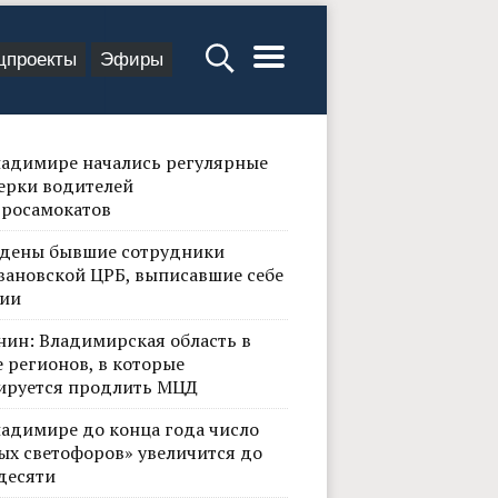
цпроекты
Эфиры
ладимире начались регулярные
ерки водителей
тросамокатов
дены бывшие сотрудники
вановской ЦРБ, выписавшие себе
ии
нин: Владимирская область в
 регионов, в которые
ируется продлить МЦД
ладимире до конца года число
ых светофоров» увеличится до
десяти