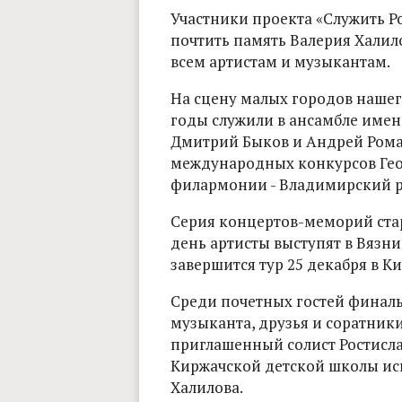
Участники проекта «Служить Р
почтить память Валерия Халил
всем артистам и музыкантам.
На сцену малых городов нашег
годы служили в ансамбле имен
Дмитрий Быков и Андрей Роман
международных конкурсов Геор
филармонии - Владимирский р
Серия концертов-меморий стар
день артисты выступят в Вязник
завершится тур 25 декабря в К
Среди почетных гостей финаль
музыканта, друзья и соратники
приглашенный солист Ростисла
Киржачской детской школы иск
Халилова.