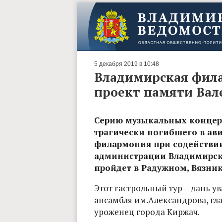
5 декабря 2019 в 10:48
Владимирская фила
проект памяти Вал
Серию музыкальных концер
трагически погибшего в ави
филармония при содействии
администрации Владимирско
пройдет в Радужном, Вязник
Этот гастрольный тур – дань 
ансамбля им.Александрова, гл
уроженец города Киржач.