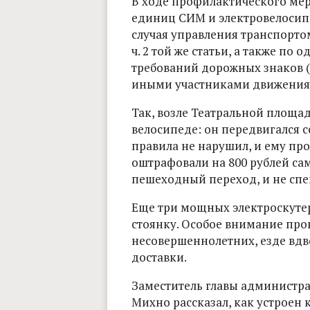
В ходе профилактического мер
единиц СИМ и электровелосип
случая управления транспортом б
ч. 2 той же статьи, а также п
требований дорожных знаков (с
иными участниками движения (с
Так, возле Театральной площа
велосипеде: он передвигался со
правила не нарушил, и ему про
оштрафовали на 800 рублей са
пешеходный переход, и не спе
Еще три мощных электроскуте
стоянку. Особое внимание пр
несовершеннолетних, езде вд
доставки.
Заместитель главы администр
Михно рассказал, как устроен 