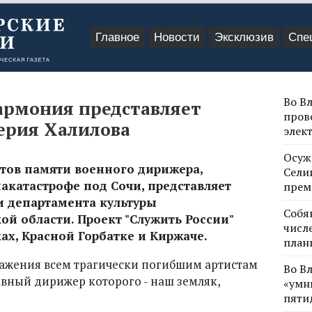
Главное
Новости
Эксклюзив
Спе
Во В
рмония представляет
пров
ерия Халилова
элек
Осуж
тов памяти военного дирижера,
Сели
акатастрофе под Сочи, представляет
прем
 департамента культуры
Собя
й области. Проект "Служить России"
числе
ах, Красной Горбатке и Киржаче.
план
уважения всем трагически погибшим артистам
Во В
авный дирижер которого - наш земляк,
«умн
пяти