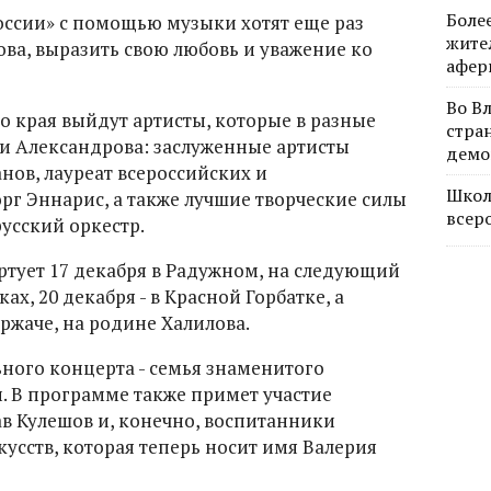
Боле
оссии» с помощью музыки хотят еще раз
жите
ова, выразить свою любовь и уважение ко
афер
Во В
о края выйдут артисты, которые в разные
стра
и Александрова: заслуженные артисты
демо
ов, лауреат всероссийских и
Школ
г Эннарис, а также лучшие творческие силы
всер
усский оркестр.
тует 17 декабря в Радужном, на следующий
ах, 20 декабря - в Красной Горбатке, а
иржаче, на родине Халилова.
ного концерта - семья знаменитого
. В программе также примет участие
в Кулешов и, конечно, воспитанники
усств, которая теперь носит имя Валерия