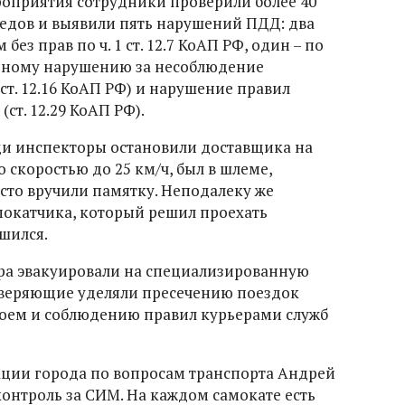
оприятия сотрудники проверили более 40
едов и выявили пять нарушений ПДД: два
ез прав по ч. 1 ст. 12.7 КоАП РФ, один – по
о одному нарушению за несоблюдение
т. 12.16 КоАП РФ) и нарушение правил
т. 12.29 КоАП РФ).
ди инспекторы остановили доставщика на
 скоростью до 25 км/ч, был в шлеме,
сто вручили памятку. Неподалеку же
мокатчика, который решил проехать
шился.
ра эвакуировали на специализированную
оверяющие уделяли пресечению поездок
воем и соблюдению правил курьерами служб
ации города по вопросам транспорта Андрей
контроль за СИМ. На каждом самокате есть