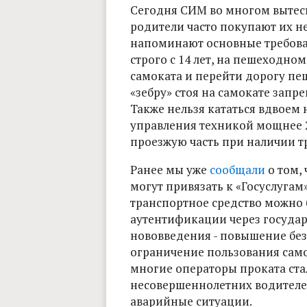
Сегодня СИМ во многом вытес
родители часто покупают их 
напоминают основные требова
строго с 14 лет, на пешеходно
самоката и перейти дорогу пеш
«зебру» стоя на самокате зап
Также нельзя кататься вдвоем 
управления техникой мощнее 2
проезжую часть при наличии тр
Ранее мы уже
сообщали
о том, 
могут привязать к «Госуслугам»
транспортное средство можно 
аутентификации через государ
нововведения - повышение бе
ограничение пользования само
многие операторы проката ста
несовершеннолетних водителе
аварийные ситуации.