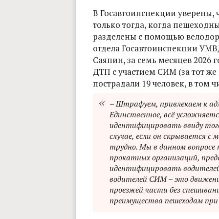
В Госавтоинспекции уверены, 
только тогда, когда пешеходн
разделены с помощью велодоро
отдела Госавтоинспекции УМВ
Саяпин, за семь месяцев 2026 
ДТП с участием СИМ (за тот же 
пострадали 19 человек, в том ч
– Штрафуем, привлекаем к а
Единственное, всё усложняет
идентифицировать ввиду того
случае, если он скрывается с
трудно. Мы в данном вопросе
прокатных организаций, пред
идентифицировать водителей
водителей СИМ – это движение
проезжей части без спешивани
преимущества пешеходам при