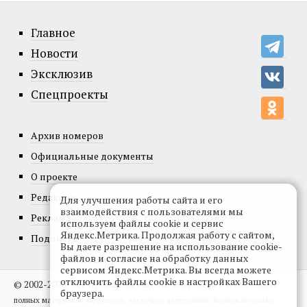
Главное
Новости
Эксклюзив
Спецпроекты
Архив номеров
Официальные документы
О проекте
Редакция
Для улучшения работы сайта и его
взаимодействия с пользователями мы
Реклама
используем файлы cookie и сервис
Яндекс.Метрика. Продолжая работу с сайтом,
Подписка
Вы даете разрешение на использование cookie-
файлов и согласие на обработку данных
сервисом Яндекс.Метрика. Вы всегда можете
отключить файлы cookie в настройках Вашего
© 2002-2026, Все права защищены.
Копирование и использование
браузера.
полных материалов запрещено, частичное цитирование возможно только