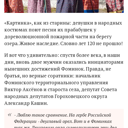
«Картинка», как из старины: девушки в народных
костюмах поют песни их прабабушек у
дореволюционной пожарной части на берегу
озера. Живое наследие. Словно лет 120 не прошло!
И вот что удивительно: спустя более века, в наши
дни, вновь двое мужчин оказались инициаторами
нынешних достижений Фоминок. Правда, не
братья, но верные соратники: начальник
Фоминского территориального управления
Виктор Аксёнов и староста села, депутат Совета
народных депутатов Гороховецкого округа
Александр Кашин.
- Люблю такое сравнение. На гербе Российской
Федерации ‑ двуглавый орел. Вот и в Фоминках
так же. Двуглавого орла символизируют эти два