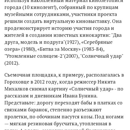
Используя накопленный материал кинолетописи
города (10 кинолент!), собранный по крупицам
музейными сотрудниками, участники проекта
решили создать виртуальную киновыставку. Она
продемонстрирует историю участия города и
жителей в создании известных кинокартин: "Два
друга, модель и подруга"(1927), «Серебряные
озера» (1980), «Битва за Москву» (1983-84),
"Утомленные солнцем-2"(2007), "Солнечный удар"
(2012).
Съемочная площадка, к примеру, располагалась в
Гороховце в 2012 году, когда режиссер Никита
Михалков снимал картину «Солнечный удар» - по
рассказам и дневникам Ивана Бунина.
Представьте: дорогу переходят бабы в платках со
связками баранок, степенно разъезжают
пролетки, по обочинам пасутся козы. Под ногами
— мягкая резиновая брусчатка, утопленная в