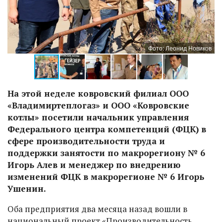
ов
Фото: Леонид Новиков
На этой неделе ковровский филиал ООО
«Владимиртеплогаз» и ООО «Ковровские
котлы» посетили начальник управления
Федерального центра компетенций (ФЦК) в
сфере производительности труда и
поддержки занятости по макрорегиону № 6
Игорь Алев и менеджер по внедрению
изменений ФЦК в макрорегионе № 6 Игорь
Ушенин.
Оба предприятия два месяца назад вошли в
национальный проект «Производительность