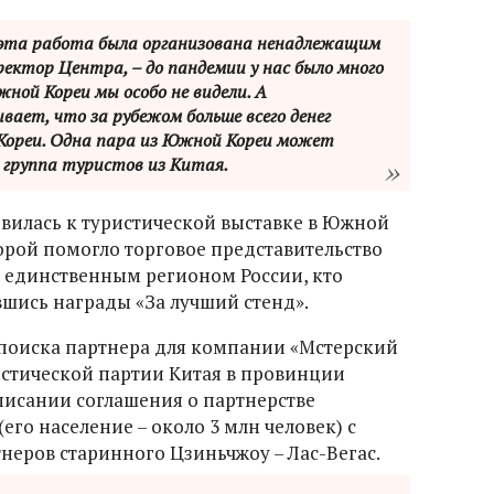
 эта работа была организована ненадлежащим
ектор Центра, – до пандемии у нас было много
жной Кореи мы особо не видели. А
ает, что за рубежом больше всего денег
ореи. Одна пара из Южной Кореи может
 группа туристов из Китая.
вилась к туристической выставке в Южной
орой помогло торговое представительство
ь единственным регионом России, кто
вшись награды «За лучший стенд».
е поиска партнера для компании «Мстерский
стической партии Китая в провинции
исании соглашения о партнерстве
его население – около 3 млн человек) с
неров старинного Цзиньчжоу – Лас-Вегас.