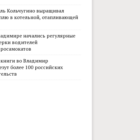
ль Кольчугино выращивал
плю в котельной, отапливающей
ладимире начались регулярные
ерки водителей
тросамокатов
 книги во Владимир
езут более 100 российских
тельств