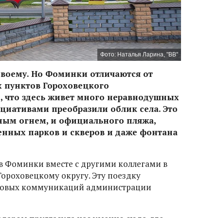
Фото: Наталья Ларина, "ВВ"
своему. Но Фоминки отличаются от
х пунктов Гороховецкого
, что здесь живет много неравнодушных
циативами преобразили облик села. Это
чным огнем, и официального пляжа,
енных парков и скверов и даже фонтана
в Фоминки вместе с другими коллегами в
Гороховецкому округу. Эту поездку
ссовых коммуникаций администрации