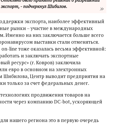
. Отдельно было принято решение о разрешении
экспорт, - подчеркнул Шибилов.
поддержки экспорта, наиболее эффективный
жные рынки – участие в международных
ом. Именно на них заключается больше всего
коронавирусом выставки стали отменяться.
 on-line тоже оказалась весьма эффективной:
работать и заключать экспортные
вый ресурс» (г. Ковров) заключила
млн евро в основном на электронных
м Шибилова, Центр выводит предприятия на
и только за счет федеральных денег.
х технологиях продвижения товаров на
ности через компанию DC-bot, ускоряющей
о для нашего региона это в первую очередь