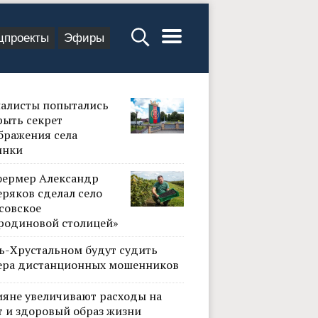
цпроекты
Эфиры
алисты попытались
рыть секрет
бражения села
инки
фермер Александр
ряков сделал село
совское
родиновой столицей»
сь-Хрустальном будут судить
ера дистанционных мошенников
ияне увеличивают расходы на
т и здоровый образ жизни