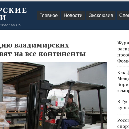
Главное
Новости
Эксклюзив
Спе
Журн
кцию владимирских
раск
вят на все континенты
прео
Фом
Как 
Меще
Бори
«смо
В Гу
курь
Росс
спор