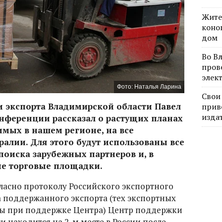
Жите
коно
дом
Во В
пров
элек
Фото: Наталья Ларина
Свои
 экспорта Владимирской области Павел
прив
изда
онференции рассказал о растущих планах
имых в нашем регионе, на все
ралии. Для этого будут использованы все
оиска зарубежных партнеров и, в
ые торговые площадки.
гласно протоколу Российского экспортного
а поддержанного экспорта (тех экспортных
ны при поддержке Центра) Центр поддержки
 находится на 2-м месте в России после