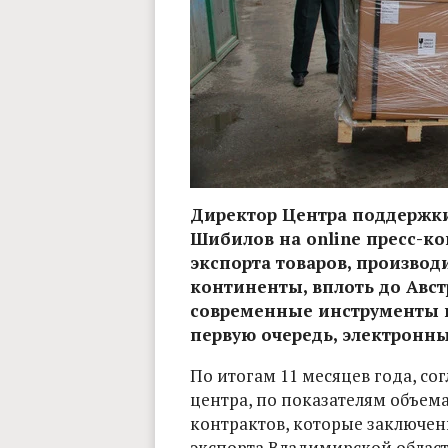
Директор Центра поддержки
Шибилов на online пресс-к
экспорта товаров, производ
континенты, вплоть до Авст
современные инструменты п
первую очередь, электронн
По итогам 11 месяцев года, со
центра, по показателям объем
контрактов, которые заключе
экспорта Владимирской области