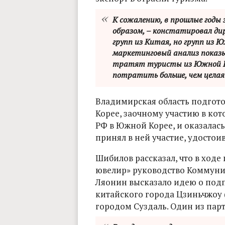
К сожалению, в прошлые годы
образом, – констатировал дир
групп из Китая, но групп из Ю
маркетинговый анализ показыв
тратят туристы из Южной К
потратить больше, чем целая
Владимирская область подгото
Корее, заочному участию в кот
РФ в Южной Корее, и оказалас
принял в ней участие, удостои
Шибилов рассказал, что в ход
ювелир» руководство Коммуни
Ляонин высказало идею о подп
китайского города Цзиньчжоу (
городом Суздаль. Один из парт