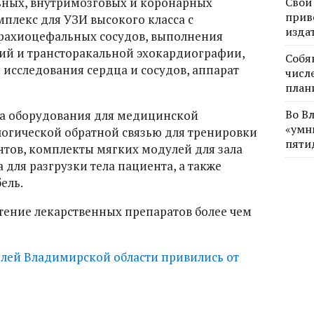
ьных, внутримозговых и коронарных
Свои
прив
плекс для УЗИ высокого класса с
изда
рахиоцефальных сосудов, выполнения
ий и трансторакальной эхокардиографии,
Собя
исследования сердца и сосудов, аппарат
числе
план
Во В
ка оборудования для медицинской
«умн
логической обратной связью для тренировки
пяти
тов, комплекты мягких модулей для зала
 для разгрузки тела пациента, а также
ель.
ение лекарственных препаратов более чем
елей Владимирской области привились от