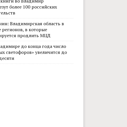
 книги во Владимир
езут более 100 российских
тельств
нин: Владимирская область в
 регионов, в которые
ируется продлить МЦД
ладимире до конца года число
ых светофоров» увеличится до
десяти