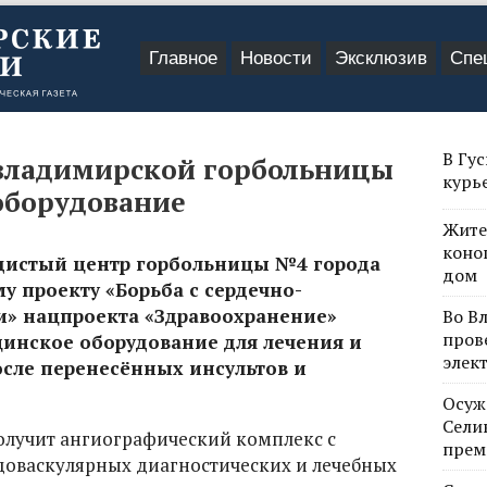
Главное
Новости
Эксклюзив
Спе
В Гу
владимирской горбольницы
курь
оборудование
Жите
коно
удистый центр горбольницы №4 города
дом
 проекту «Борьба с сердечно-
» нацпроекта «Здравоохранение»
Во В
пров
инское оборудование для лечения и
элек
сле перенесённых инсультов и
Осуж
Сели
лучит ангиографический комплекс с
прем
оваскулярных диагностических и лечебных