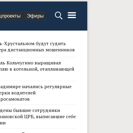
цпроекты
Эфиры
сь-Хрустальном будут судить
ера дистанционных мошенников
ль Кольчугино выращивал
плю в котельной, отапливающей
ладимире начались регулярные
ерки водителей
тросамокатов
дены бывшие сотрудники
вановской ЦРБ, выписавшие себе
ии