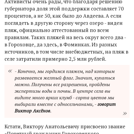
Активисты очень рады, что благодаря решению
губернатора доля этой поддержки составляет 70
процентов, а не 50, как было до Авдеева. А если
поглядеть в другую сторону через озеро - виден
пляж, официально аттестованный по всем
правилам. Таких пляжей на весь округ всего два -
в Гороховце, да здесь, в Фоминках. Из разных
источников, в том числе внебюджетных, на пляж в
селе затратили примерно 2,5 млн рублей.
- Конечно, мы гордимся пляжем, над которым
развевается желтый флаг. Значит, купаться
можно. Получены все разрешения, пройдены
экспертизы воды и почвы. В центре села вы
видите много ярких клумб - сорта цветов мы
выбирали вместе с односельчанами, -
говорит
Виктор Аксёнов
.
Кстати, Виктору Анатольевичу присвоено звание
«Почетный гражданин Гороховецкого