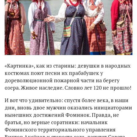
«Картинка», как из старины: девушки в народных
костюмах поют песни их прабабушек у
дореволюционной пожарной части на берегу
озера. Живое наследие. Словно лет 120 не прошло!
И вот что удивительно: спустя более века, в наши
дни, вновь двое мужчин оказались инициаторами
нынешних достижений Фоминок. Правда, не
братья, но верные соратники: начальник
Фоминского территориального управления
Виктор Аксёнов и староста села, депутат Совета