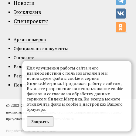
Новости
Эксклюзив
Спецпроекты
Архив номеров
Официальные документы
О проекте
Редакция
Для улучшения работы сайта и его
взаимодействия с пользователями мы
Реклама
используем файлы cookie и сервис
Яндекс.Метрика. Продолжая работу с сайтом,
Подписка
Вы даете разрешение на использование cookie-
файлов и согласие на обработку данных
сервисом Яндекс.Метрика. Вы всегда можете
отключить файлы cookie в настройках Вашего
© 2002-2026, Все права защищены.
Копирование и использование
браузера.
полных материалов запрещено, частичное цитирование возможно только
при условии гиперссылки на сайт vedom.ru.
Закрыть
Разработка сайта:
levmorozov