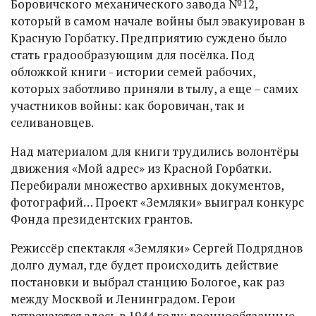
Боровичского механического завода №12,
который в самом начале войны был эвакуирован в
Красную Горбатку. Предприятию суждено было
стать градообразующим для посёлка. Под
обложкой книги - истории семей рабочих,
которых заботливо приняли в тылу, а еще – самих
участников войны: как боровичан, так и
селивановцев.
Над материалом для книги трудились волонтёры
движения «Мой адрес» из Красной Горбатки.
Перебирали множество архивных документов,
фотографий… Проект «Земляки» выиграл конкурс
Фонда президентских грантов.
Режиссёр спектакля «Земляки» Сергей Подряднов
долго думал, где будет происходить действие
постановки и выбрал станцию Бологое, как раз
между Москвой и Ленинградом. Герои
встречаются здесь в 1944 году: военнообязанные