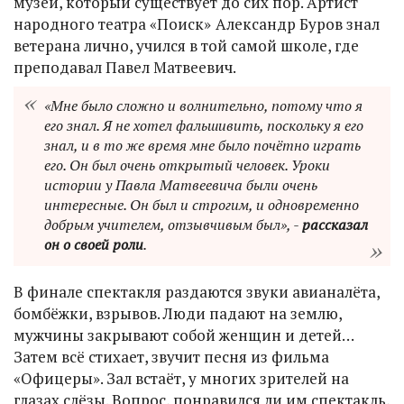
музей, который существует до сих пор. Артист
народного театра «Поиск»
Александр Буров знал
ветерана лично, учился в той самой школе, где
преподавал Павел Матвеевич.
«Мне было сложно и волнительно, потому что я
его знал. Я не хотел фальшивить, поскольку я его
знал, и в то же время мне было почётно играть
его. Он был очень открытый человек. Уроки
истории у Павла Матвеевича были очень
интересные. Он был и строгим, и одновременно
добрым учителем, отзывчивым был», -
рассказал
он о своей роли
.
В финале спектакля раздаются звуки авианалёта,
бомбёжки, взрывов. Люди падают на землю,
мужчины закрывают собой женщин и детей…
Затем всё стихает, звучит песня из фильма
«Офицеры». Зал встаёт, у многих зрителей на
глазах слёзы. Вопрос, понравился ли им спектакль,