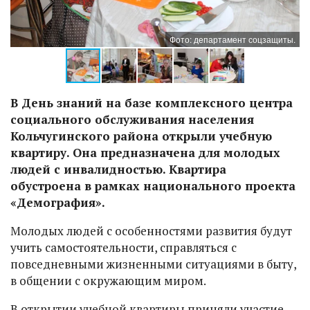
ы.
Фото: департамент соцзащиты.
В День знаний на базе комплексного центра
социального обслуживания населения
Кольчугинского района открыли учебную
квартиру. Она предназначена для молодых
людей с инвалидностью. Квартира
обустроена в рамках национального проекта
«Демография».
Молодых людей с особенностями развития будут
учить самостоятельности, справляться с
повседневными жизненными ситуациями в быту,
в общении с окружающим миром.
В открытии учебной квартиры приняли участие