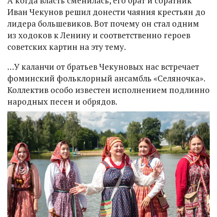
А когда власть сменилась, его брат и соратник
Иван Чекунов решил донести чаяния крестьян до
лидера большевиков. Вот почему он стал одним
из ходоков к Ленину и соответственно героев
советских картин на эту тему.
…У каланчи от братьев Чекуновых нас встречает
фоминский фольклорный ансамбль «Селяночка».
Коллектив особо известен исполнением подлинно
народных песен и обрядов.