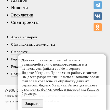
Главное
Новости
Эксклюзив
Спецпроекты
Архив номеров
Официальные документы
О проекте
Редакция
Для улучшения работы сайта и его
взаимодействия с пользователями мы
Реклама
используем файлы cookie и сервис
Яндекс.Метрика. Продолжая работу с сайтом,
Подписка
Вы даете разрешение на использование cookie-
файлов и согласие на обработку данных
сервисом Яндекс.Метрика. Вы всегда можете
отключить файлы cookie в настройках Вашего
© 2002-2026, Все права защищены.
Копирование и использование
браузера.
полных материалов запрещено, частичное цитирование возможно только
при условии гиперссылки на сайт vedom.ru.
Закрыть