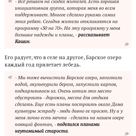
- Всё решаем на сходах жителей. Есть хорошая
инициативная группа, которая меня во всем
поддерживает. Многое сделано руками самих
этих ребят. Сегодня жители откликаются на
программу «30 на 70». На эту программу у меня
большие надежды и планы, -
рассказывает
Кашин
.
Его радует, что в селе на другое, Барское озеро
каждый год прилетает лебедь.
- Мы тоже вычистили Барское озеро, заполнили
водой, окультурили берега, запустили карпов,
подкармливаем их. Очень хотим это место
обустроить ‑ дорожки, места для отдыха
сделать. Еще есть планы построить около Дома
культуры эстраду ‑ люди давно ее просят. Ну и у
меня лично есть мечта ‑ сделать на нашем озере
поющий фонтан, ‑
поделился планами
неутомимый староста
.