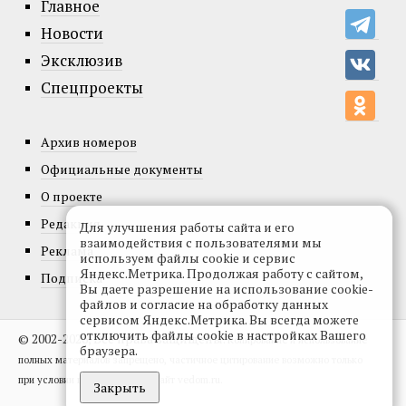
Главное
Новости
Эксклюзив
Спецпроекты
Архив номеров
Официальные документы
О проекте
Редакция
Для улучшения работы сайта и его
взаимодействия с пользователями мы
Реклама
используем файлы cookie и сервис
Яндекс.Метрика. Продолжая работу с сайтом,
Подписка
Вы даете разрешение на использование cookie-
файлов и согласие на обработку данных
сервисом Яндекс.Метрика. Вы всегда можете
отключить файлы cookie в настройках Вашего
© 2002-2026, Все права защищены.
Копирование и использование
браузера.
полных материалов запрещено, частичное цитирование возможно только
при условии гиперссылки на сайт vedom.ru.
Закрыть