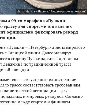
Фото: Наталья Ларина. "Владимирские ведомости"
орами 99-го марафона «Пушкин —
ю трассу для спортсменов высших
лит официально фиксировать рекорд
танции.
оне «Пушкин — Петербург» атлеты мирового
ать с Сарицкой улицы. Далее маршрут
ссе в сторону Пушкина, где спортсмены
т движение по традиционной трассе
цовой площади.
т изменена — это устранит единственное
ляло трассе соответствовать требованиям
егкоатлетической ассоциации — для
иональных и мировых рекордов. Согласно
сстояние между стартом и финишем