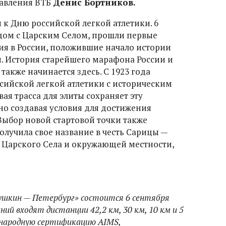
равления ВТБ
Денис Бортников.
 к Дню российской легкой атлетики. 6
рядом с Царским Селом, прошли первые
ия в России, положившие начало истории
и. История старейшего марафона России и
акже начинается здесь. С 1923 года
сийской легкой атлетики с историческим
ая трасса для элиты сохраняет эту
о создавая условия для достижения
Выбор новой стартовой точки также
олучила свое название в честь Сарицы —
 Царского Села и окружающей местности,
ушкин — Петербург» состоится 6 сентября
ний входят дистанции 42,2 км, 30 км, 10 км и 5
народную сертификацию AIMS,