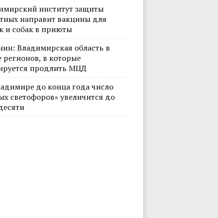
имирский институт защиты
тных направит вакцины для
к и собак в приюты
нин: Владимирская область в
 регионов, в которые
ируется продлить МЦД
ладимире до конца года число
ых светофоров» увеличится до
десяти