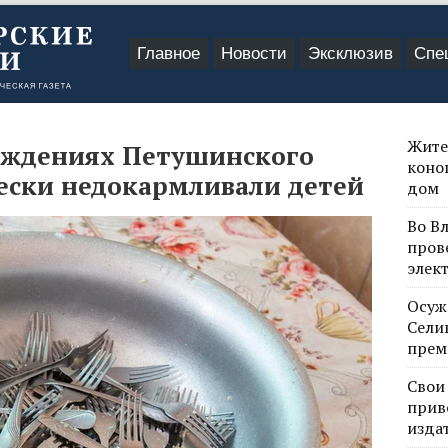
Главное
Новости
Эксклюзив
Спе
Жите
еждениях Петушинского
коно
ески недокармливали детей
дом
Во В
пров
элек
Осуж
Сели
прем
Свои
прив
изда