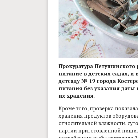
Прокуратура Петушинского 
питание в детских садах, и 
детсаду № 19 города Косте
питания без указания даты 
их хранения.
Кроме того, проверка показала
хранения продуктов оборудов
относительной влажности, сут
партии приготовленной пищи. 
потреблении рыбы составило 27