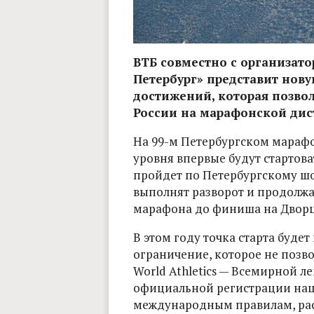
ВТБ совместно с организат
Петербург» представит нову
достижений, которая позво
России на марафонской дис
На 99-м Петербургском мараф
уровня впервые будут стартов
пройдет по Петербургскому шо
выполнят разворот и продолжа
марафона до финиша на Двор
В этом году точка старта буде
ограничение, которое не позво
World Athletics — Всемирной л
официальной регистрации нац
международным правилам, ра