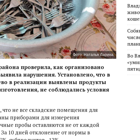
Влад
живо
коше
Собя
числе
план
Во В
Фото: Наталья Ларина.
«умн
района проверила, как организовано
пяти
выявила нарушения. Установлено, что в
рево в реализации выявлены продукты
изготовления, не соблюдались условия
, что не все складские помещения для
аны приборами для измерения
очные пробы оставляются не от каждой
За 10 дней отклонение от нормы в
%, субпродуктов - 12%.