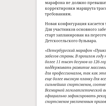
марафона не должно превышать
корректировки маршрута трасс
требованиям.
Новая конфигурация касается 
Для участников основного забе
старт запланирован на пересе
Детскосельского бульвара.
«Петербургский марафон «Пушкин
забегов страны. В прошлом году 
более 11 тысяч бегунов из 126 го
поддерживать развитие массовог
для профессионалов, так как эт
еще более высокую планку для вс
сильнейших спортсменов, соотве
Всемирной легкоатлетической а
официально зафиксировать реко
спортсменов увеличенным призо