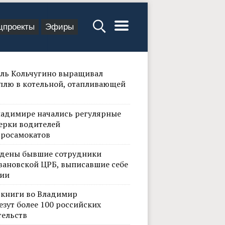
цпроекты
Эфиры
ль Кольчугино выращивал
плю в котельной, отапливающей
ладимире начались регулярные
ерки водителей
тросамокатов
дены бывшие сотрудники
вановской ЦРБ, выписавшие себе
ии
 книги во Владимир
езут более 100 российских
тельств