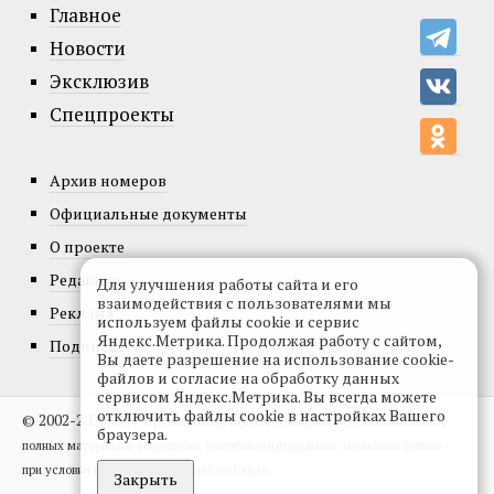
Главное
Новости
Эксклюзив
Спецпроекты
Архив номеров
Официальные документы
О проекте
Редакция
Для улучшения работы сайта и его
взаимодействия с пользователями мы
Реклама
используем файлы cookie и сервис
Яндекс.Метрика. Продолжая работу с сайтом,
Подписка
Вы даете разрешение на использование cookie-
файлов и согласие на обработку данных
сервисом Яндекс.Метрика. Вы всегда можете
отключить файлы cookie в настройках Вашего
© 2002-2026, Все права защищены.
Копирование и использование
браузера.
полных материалов запрещено, частичное цитирование возможно только
при условии гиперссылки на сайт vedom.ru.
Закрыть