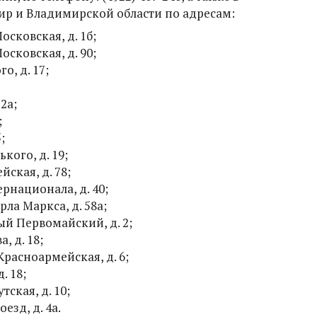
ир и Владимирской области по адресам:
осковская, д. 1б;
осковская, д. 90;
о, д. 17;
 2а;
;
;
кого, д. 19;
йская, д. 78;
ернационала, д. 40;
рла Маркса, д. 58а;
ый Первомайский, д. 2;
, д. 18;
 Красноармейская, д. 6;
. 18;
тская, д. 10;
езд, д. 4а.