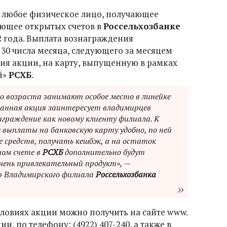
 любое физическое лицо, получающее
ющее открытых счетов в
Россельхозбанке
2 года. Выплата вознаграждения
 30 числа месяца, следующего за месяцем
я акции, на карту, выпущенную в рамках
й»
РСХБ
.
о возраста занимают особое место в линейке
 данная акция заинтересует владимирцев
граждение как новому клиенту филиала. К
 выплаты на банковскую карту удобно, по ней
средств, получать кешбэк, а на остаток
ном счете в
РСХБ
дополнительно будут
чень привлекательный продукт», —
 Владимирского филиала
Россельхозбанка
овиях акции можно получить на сайте www.
и, по телефону: (4922) 407-240, а также в