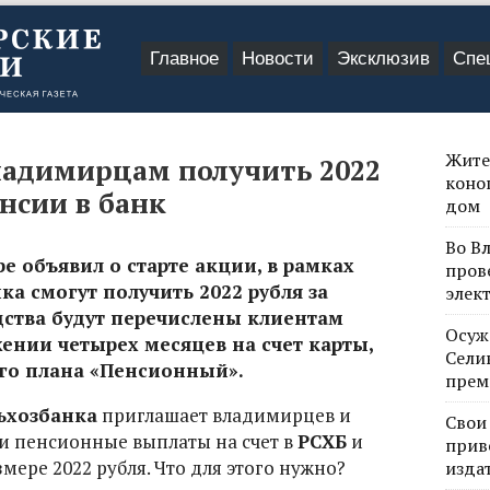
Главное
Новости
Эксклюзив
Спе
Жите
ладимирцам получить 2022
коно
енсии в банк
дом
Во В
е объявил о старте акции, в рамках
пров
а смогут получить 2022 рубля за
элек
дства будут перечислены клиентам
Осуж
ении четырех месяцев на счет карты,
Сели
го плана «Пенсионный».
прем
ьхозбанка
приглашает владимирцев и
Свои
ои пенсионные выплаты на счет в
РСХБ
и
прив
мере 2022 рубля. Что для этого нужно?
изда