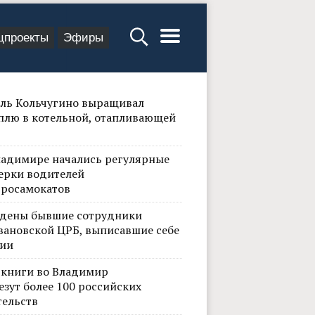
цпроекты
Эфиры
ль Кольчугино выращивал
плю в котельной, отапливающей
ладимире начались регулярные
ерки водителей
тросамокатов
дены бывшие сотрудники
вановской ЦРБ, выписавшие себе
ии
 книги во Владимир
езут более 100 российских
тельств