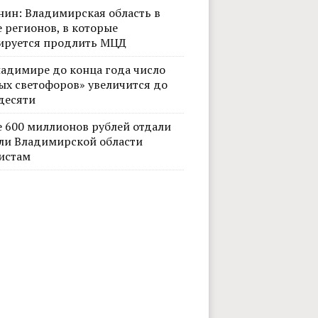
нин: Владимирская область в
 регионов, в которые
ируется продлить МЦД
ладимире до конца года число
ых светофоров» увеличится до
десяти
е 600 миллионов рублей отдали
ли Владимирской области
истам