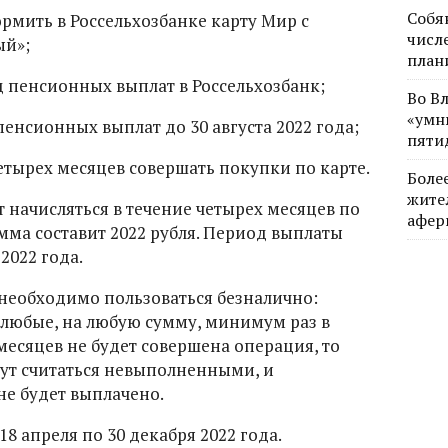
Собя
рмить в Россельхозбанке карту Мир с
числе
й»;
план
д пенсионных выплат в Россельхозбанк;
Во В
«умн
пенсионных выплат до 30 августа 2022 года;
пяти
етырех месяцев совершать покупки по карте.
Боле
жите
 начисляться в течение четырех месяцев по
афер
умма составит 2022 рубля. Период выплаты
2022 года.
необходимо пользоваться безналично:
 любые, на любую сумму, минимум раз в
 месяцев не будет совершена операция, то
ут считаться невыполненными, и
не будет выплачено.
8 апреля по 30 декабря 2022 года.