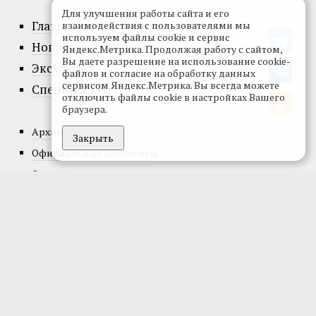
Для улучшения работы сайта и его
Главное
взаимодействия с пользователями мы
используем файлы cookie и сервис
Новости
Яндекс.Метрика. Продолжая работу с сайтом,
Вы даете разрешение на использование cookie-
Эксклюзив
файлов и согласие на обработку данных
сервисом Яндекс.Метрика. Вы всегда можете
Спецпроекты
отключить файлы cookie в настройках Вашего
браузера.
Архив номеров
Закрыть
Официальные документы
О проекте
Редакция
Реклама
Подписка
© 2002-2026, Все права защищены.
Копирование и использование
полных материалов запрещено, частичное цитирование возможно только