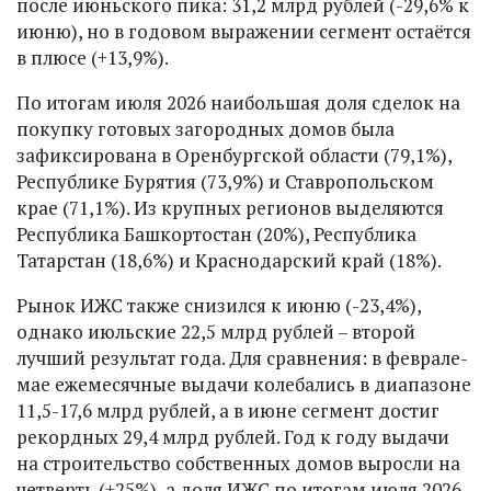
после июньского пика: 31,2 млрд рублей (-29,6% к
июню), но в годовом выражении сегмент остаётся
в плюсе (+13,9%).
По итогам июля 2026 наибольшая доля сделок на
покупку готовых загородных домов была
зафиксирована в Оренбургской области (79,1%),
Республике Бурятия (73,9%) и Ставропольском
крае (71,1%). Из крупных регионов выделяются
Республика Башкортостан (20%), Республика
Татарстан (18,6%) и Краснодарский край (18%).
Рынок ИЖС также снизился к июню (-23,4%),
однако июльские 22,5 млрд рублей – второй
лучший результат года. Для сравнения: в феврале-
мае ежемесячные выдачи колебались в диапазоне
11,5-17,6 млрд рублей, а в июне сегмент достиг
рекордных 29,4 млрд рублей. Год к году выдачи
на строительство собственных домов выросли на
четверть (+25%), а доля ИЖС по итогам июля 2026