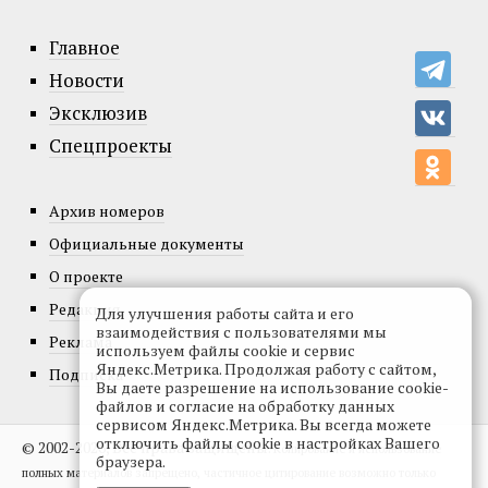
Главное
Новости
Эксклюзив
Спецпроекты
Архив номеров
Официальные документы
О проекте
Редакция
Для улучшения работы сайта и его
взаимодействия с пользователями мы
Реклама
используем файлы cookie и сервис
Яндекс.Метрика. Продолжая работу с сайтом,
Подписка
Вы даете разрешение на использование cookie-
файлов и согласие на обработку данных
сервисом Яндекс.Метрика. Вы всегда можете
отключить файлы cookie в настройках Вашего
© 2002-2026, Все права защищены.
Копирование и использование
браузера.
полных материалов запрещено, частичное цитирование возможно только