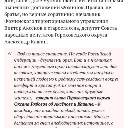
дни, вновь двое мужчин оказались инициаторами
нынешних достижений Фоминок. Правда, не
братья, но верные соратники: начальник
Фоминского территориального управления
Виктор Аксёнов и староста села, депутат Совета
народных депутатов Гороховецкого округа
Александр Кашин.
- Люблю такое сравнение. На гербе Российской
Федерации ‑ двуглавый орел. Вот и в Фоминках
так же. Двуглавого орла символизируют эти два
человека, которые своим ежедневным трудом и
искренней любовью к родному селу создают вокруг
комфорт и красоту. А их главная опора и
поддержка во всех делах, конечно, дружные
жители, -
говорит глава Гороховецкого округа
Оксана Рябовол об Аксёнове и Кашине
. - К
каждому они находят подход, чтобы увлечь
общественно значимыми проектами. Многое
делается за счет внебюджетных источников, с