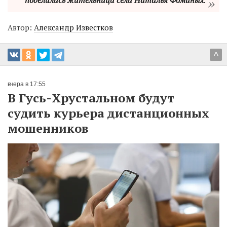
поделилась жительница села Наталья Фоминых
.
Автор:
Александр Известков
^
вчера в 17:55
В Гусь-Хрустальном будут
судить курьера дистанционных
мошенников