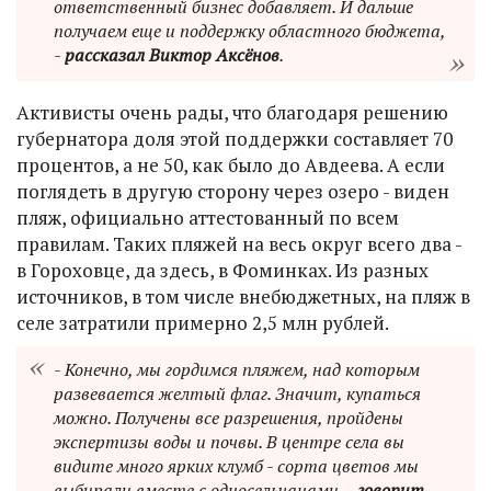
ответственный бизнес добавляет. И дальше
получаем еще и поддержку областного бюджета,
-
рассказал Виктор Аксёнов
.
Активисты очень рады, что благодаря решению
губернатора доля этой поддержки составляет 70
процентов, а не 50, как было до Авдеева. А если
поглядеть в другую сторону через озеро - виден
пляж, официально аттестованный по всем
правилам. Таких пляжей на весь округ всего два -
в Гороховце, да здесь, в Фоминках. Из разных
источников, в том числе внебюджетных, на пляж в
селе затратили примерно 2,5 млн рублей.
- Конечно, мы гордимся пляжем, над которым
развевается желтый флаг. Значит, купаться
можно. Получены все разрешения, пройдены
экспертизы воды и почвы. В центре села вы
видите много ярких клумб - сорта цветов мы
выбирали вместе с односельчанами, -
говорит