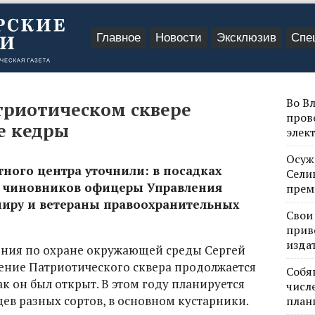
Главное
Новости
Эксклюзив
Спе
Во В
триотическом сквере
пров
е кедры
элек
Осуж
тного центра уточнили: в посадках
Сели
 чиновников офицеры Управления
прем
имиру и ветераны правоохранительных
Свои
прив
изда
ения по охране окружающей среды Сергей
нение Патриотического сквера продолжается
Собя
ак он был открыт. В этом году планируется
числе
ев разных сортов, в основном кустарники.
план