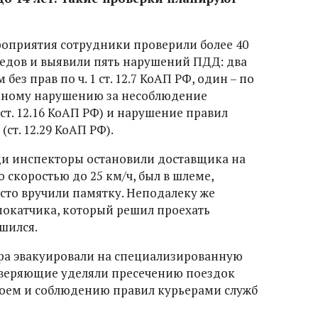
оприятия сотрудники проверили более 40
едов и выявили пять нарушений ПДД: два
ез прав по ч. 1 ст. 12.7 КоАП РФ, один – по
о одному нарушению за несоблюдение
т. 12.16 КоАП РФ) и нарушение правил
т. 12.29 КоАП РФ).
ди инспекторы остановили доставщика на
 скоростью до 25 км/ч, был в шлеме,
сто вручили памятку. Неподалеку же
мокатчика, который решил проехать
шился.
ра эвакуировали на специализированную
оверяющие уделяли пресечению поездок
воем и соблюдению правил курьерами служб