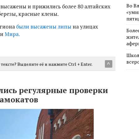
Во В
 высажены и прижились более 80 алтайских
«умн
березы, красные клены.
пяти
егиона
были высажены липы
на улицах
Боле
 и
Мира.
жите
афер
Школ
всер
тексте? Выделите её и нажмите Ctrl + Enter.
^
лись регулярные проверки
самокатов