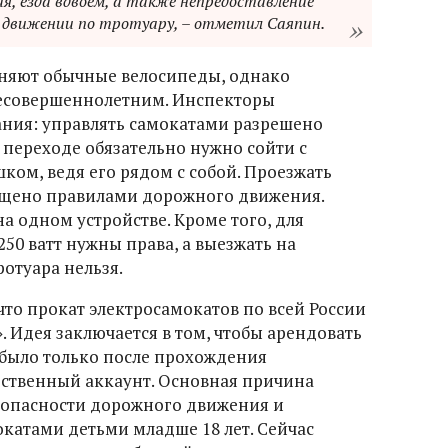
я, езда вдвоём, а также непредоставление
 движении по тротуару, – отметил Саяпин.
няют обычные велосипеды, однако
несовершеннолетним. Инспекторы
ния: управлять самокатами разрешено
м переходе обязательно нужно сойти с
ком, ведя его рядом с собой. Проезжать
рещено правилами дорожного движения.
на одном устройстве. Кроме того, для
50 ватт нужны права, а выезжать на
отуара нельзя.
что прокат электросамокатов по всей России
. Идея заключается в том, чтобы арендовать
было только после прохождения
ственный аккаунт. Основная причина
зопасности дорожного движения и
катами детьми младше 18 лет. Сейчас