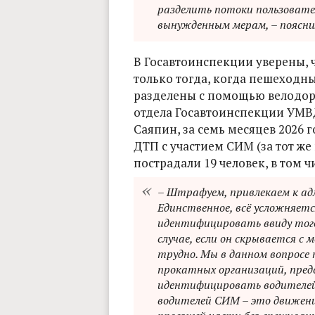
разделить потоки пользовате
вынужденным мерам, – пояснил
В Госавтоинспекции уверены, 
только тогда, когда пешеходн
разделены с помощью велодоро
отдела Госавтоинспекции УМВ
Саяпин, за семь месяцев 2026 
ДТП с участием СИМ (за тот же 
пострадали 19 человек, в том ч
– Штрафуем, привлекаем к а
Единственное, всё усложняет
идентифицировать ввиду того
случае, если он скрывается с
трудно. Мы в данном вопросе
прокатных организаций, пред
идентифицировать водителей
водителей СИМ – это движение