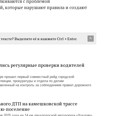
лкиваются с проблемой
й, которые нарушают правила и создают
тексте? Выделите её и нажмите Ctrl + Enter.
^
лись регулярные проверки водителей
тре прошел первый совместный рейд городской
пекции, прокуратуры и отдела по делам
авленный на контроль за соблюдением правил дорожного
ного ДТП на камешковской трассе
ию-поселение
я 2025 года на 14 км двухполосной автодороги «Хохлово-