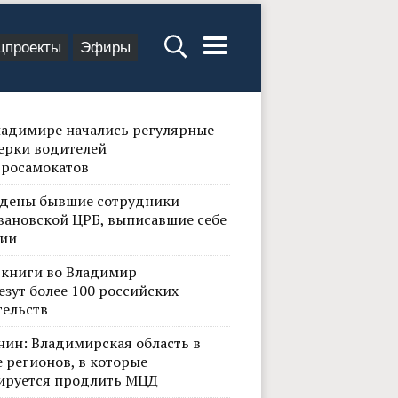
цпроекты
Эфиры
ладимире начались регулярные
ерки водителей
тросамокатов
дены бывшие сотрудники
вановской ЦРБ, выписавшие себе
ии
 книги во Владимир
езут более 100 российских
тельств
нин: Владимирская область в
 регионов, в которые
ируется продлить МЦД