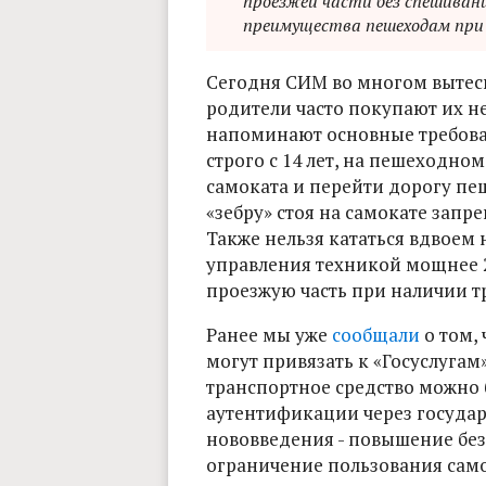
проезжей части без спешивани
преимущества пешеходам при
Сегодня СИМ во многом вытес
родители часто покупают их 
напоминают основные требова
строго с 14 лет, на пешеходно
самоката и перейти дорогу пеш
«зебру» стоя на самокате зап
Также нельзя кататься вдвоем 
управления техникой мощнее 2
проезжую часть при наличии тр
Ранее мы уже
сообщали
о том, 
могут привязать к «Госуслугам»
транспортное средство можно 
аутентификации через государ
нововведения - повышение бе
ограничение пользования само