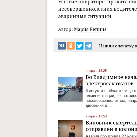
многие операторы проката ста
несовершеннолетних водителе
аварийные ситуации.
Автор:
Мария Репина
Нашли опечатку в 
вчера в 18:25
Во Владимире нача
электросамокатов
6 августа в областном цен
администрации, Госавтоинс
несовершеннолетних, напр
движения и…
вчера в 17:53
Виновник смертель
отправлен в колон
Авария произошла 22 ноябр