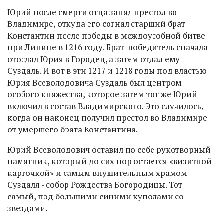
Юрий после смерти отца занял престол во
Владимире, откуда его согнал старший брат
Константин после победы в междоусобной битве
при Липице в 1216 году. Брат-победитель сначала
отослал Юрия в Городец, а затем отдал ему
Суздаль. И вот в эти 1217 и 1218 годы под властью
Юрия Всеволодовича Суздаль был центром
особого княжества, которое затем тот же Юрий
включил в состав Владимирского. Это случилось,
когда он наконец получил престол во Владимире
от умершего брата Константина.
Юрий Всеволодович оставил по себе рукотворный
памятник, который до сих пор остается «визитной
карточкой» и самым внушительным храмом
Суздаля - собор Рождества Богородицы. Тот
самый, под большими синими куполами со
звездами.