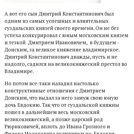
А вот его сын Дмитрий Константинович был
одним из самых успешных и влиятельных
суздальских князей своего времени. Он не без
успеха конкурировал с юным московским князем
и тезкой Дмитрием Ивановичем, в будущем -
Донским, за великое княжение владимирское.
Дмитрий Константинович дважды, пусть и не
надолго, садился на великокняжеский престол во
Владимире.
Но потом все-таки наладил настолько
конструктивные отношения с Дмитрием
Донским, что выдал за него замуж свою юную
дочь Евдокию. Так что от суздальской княжны
пошел в дальнейшем весь московский
великокняжеский, а позже царский род
Рюриковичей, вплоть до Ивана Грозного и
Федора Иоанновича включительно. Евдокия