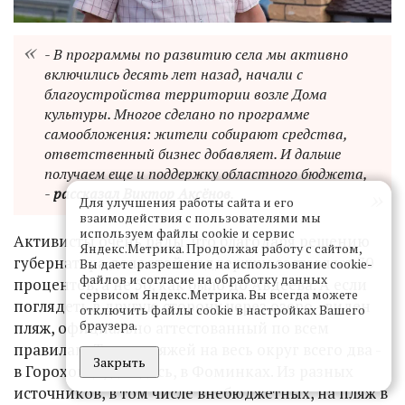
- В программы по развитию села мы активно
включились десять лет назад, начали с
благоустройства территории возле Дома
культуры. Многое сделано по программе
самообложения: жители собирают средства,
ответственный бизнес добавляет. И дальше
получаем еще и поддержку областного бюджета,
-
рассказал Виктор Аксёнов
.
Для улучшения работы сайта и его
взаимодействия с пользователями мы
используем файлы cookie и сервис
Активисты очень рады, что благодаря решению
Яндекс.Метрика. Продолжая работу с сайтом,
губернатора доля этой поддержки составляет 70
Вы даете разрешение на использование cookie-
файлов и согласие на обработку данных
процентов, а не 50, как было до Авдеева. А если
сервисом Яндекс.Метрика. Вы всегда можете
поглядеть в другую сторону через озеро - виден
отключить файлы cookie в настройках Вашего
браузера.
пляж, официально аттестованный по всем
правилам. Таких пляжей на весь округ всего два -
Закрыть
в Гороховце, да здесь, в Фоминках. Из разных
источников, в том числе внебюджетных, на пляж в