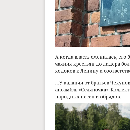
А когда власть сменилась, его
чаяния крестьян до лидера бол
ходоков к Ленину и соответств
…У каланчи от братьев Чекуно
ансамбль «Селяночка». Коллек
народных песен и обрядов.