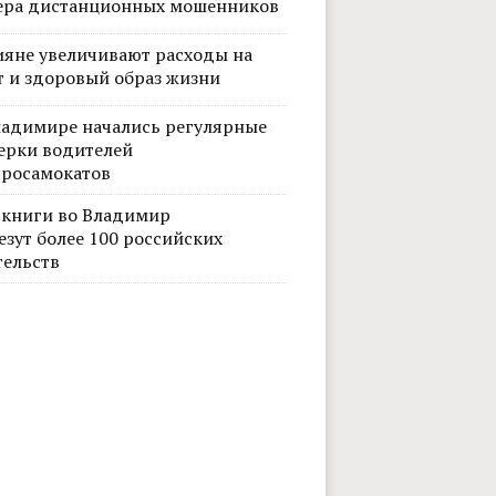
ера дистанционных мошенников
ияне увеличивают расходы на
т и здоровый образ жизни
ладимире начались регулярные
ерки водителей
тросамокатов
 книги во Владимир
езут более 100 российских
тельств