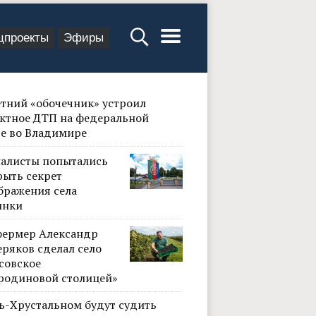
цпроекты
Эфиры
етний «обочечник» устроил
ктное ДТП на федеральной
се во Владимире
алисты попытались
рыть секрет
бражения села
инки
фермер Александр
ряков сделал село
совское
родиновой столицей»
сь-Хрустальном будут судить