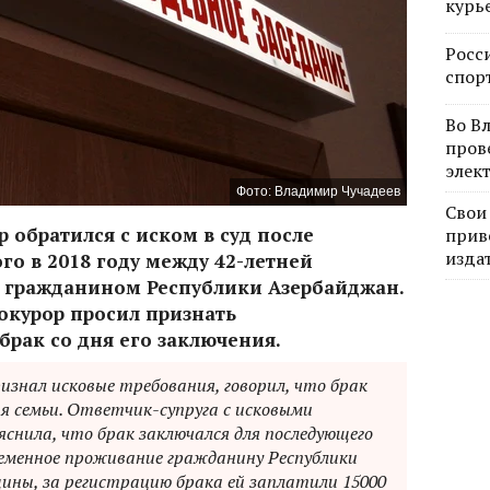
курь
Росс
спор
Во В
пров
элек
Фото: Владимир Чучадеев
Свои
 обратился с иском в суд после
прив
изда
го в 2018 году между 42-летней
 гражданином Республики Азербайджан.
окурор просил признать
рак со дня его заключения.
ризнал исковые требования, говорил, что брак
ия семьи. Ответчик-супруга с исковыми
яснила, что брак заключался для последующего
еменное проживание гражданину Республики
ины, за регистрацию брака ей заплатили 15000