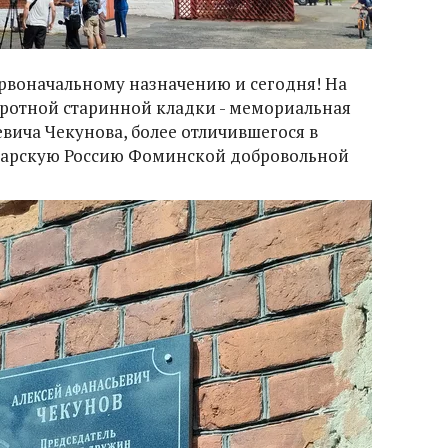
ервоначальному назначению и сегодня! На
бротной старинной кладки - мемориальная
евича Чекунова, более отличившегося в
царскую Россию Фоминской добровольной