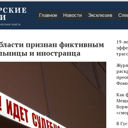
Главное
Новости
Эксклюзив
Спе
19-л
бласти признан фиктивным
эффе
льницы и иностранца
трас
Журн
раск
прео
Фом
Как 
Меще
Бори
«смо
В Гу