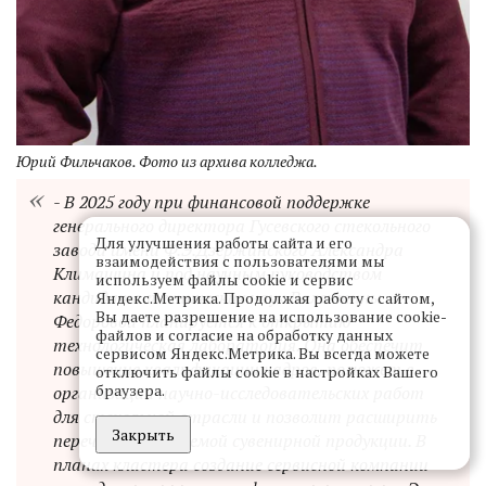
Юрий Фильчаков. Фото из архива колледжа.
- В 2025 году при финансовой поддержке
генерального директора Гусевского стекольного
Для улучшения работы сайта и его
завода имени Ф.Э.Дзержинского Александра
взаимодействия с пользователями мы
Климашина и под научным руководством
используем файлы cookie и сервис
кандидата технических наук Валентины
Яндекс.Метрика. Продолжая работу с сайтом,
Вы даете разрешение на использование cookie-
Федоровой планируется к открытию
файлов и согласие на обработку данных
технологическая лаборатория. Она обеспечит
сервисом Яндекс.Метрика. Вы всегда можете
повышение квалификации кадров, поможет в
отключить файлы cookie в настройках Вашего
браузера.
организации научно-исследовательских работ
для стекольной отрасли и позволит расширить
Закрыть
перечень выпускаемой сувенирной продукции. В
планах кластера создание сервисной компании