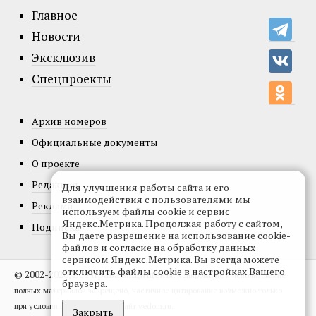
Главное
Новости
Эксклюзив
Спецпроекты
Архив номеров
Официальные документы
О проекте
Редакция
Для улучшения работы сайта и его
взаимодействия с пользователями мы
Реклама
используем файлы cookie и сервис
Яндекс.Метрика. Продолжая работу с сайтом,
Подписка
Вы даете разрешение на использование cookie-
файлов и согласие на обработку данных
сервисом Яндекс.Метрика. Вы всегда можете
отключить файлы cookie в настройках Вашего
© 2002-2026, Все права защищены.
Копирование и использование
браузера.
полных материалов запрещено, частичное цитирование возможно только
при условии гиперссылки на сайт vedom.ru.
Закрыть