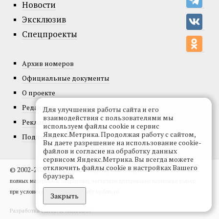
Новости
Эксклюзив
Спецпроекты
Архив номеров
Официальные документы
О проекте
Редакция
Для улучшения работы сайта и его
взаимодействия с пользователями мы
Реклама
используем файлы cookie и сервис
Яндекс.Метрика. Продолжая работу с сайтом,
Подписка
Вы даете разрешение на использование cookie-
файлов и согласие на обработку данных
сервисом Яндекс.Метрика. Вы всегда можете
отключить файлы cookie в настройках Вашего
© 2002-2026, Все права защищены.
Копирование и использование
браузера.
полных материалов запрещено, частичное цитирование возможно только
при условии гиперссылки на сайт vedom.ru.
Закрыть
Разработка сайта:
levmorozov